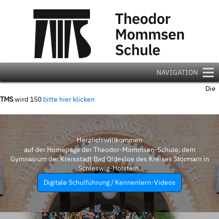
Zum
Inhalt
springen
NAVIGATION
Die
TMS
wird 150
bitte hier klicken
Herzlich willkommen
auf der Homepage der Theodor-Mommsen-Schule, dem
Gymnasium der Kreisstadt Bad Oldesloe des Kreises Stormarn in
Schleswig-Holstein.
Digitale Schulführung / Kennenlern-Videos