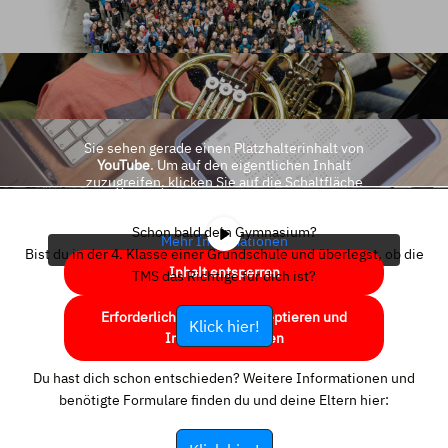
Sie sehen gerade einen Platzhalterinhalt von
YouTube
. Um auf den eigentlichen Inhalt
zuzugreifen, klicken Sie auf die Schaltfläche
unten. Bitte beachten Sie, dass dabei Daten an
Drittanbieter weitergegeben werden.
Schon bald dein Gymnasium?
Mehr Informationen
Bist du in der 4. Klasse einer Grundschule und überlegst, ob die
Inhalt entsperren
TMS das Richtige für dich ist?
Erforderlichen Service akzeptieren und
Klick hier!
Inhalte entsperren
Du hast dich schon entschieden? Weitere Informationen und
benötigte Formulare finden du und deine Eltern hier: