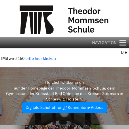
Zum
Inhalt
springen
NAVIGATION
Die
TMS
wird 150
bitte hier klicken
Herzlich willkommen
auf der Homepage der Theodor-Mommsen-Schule, dem
Gymnasium der Kreisstadt Bad Oldesloe des Kreises Stormarn in
Schleswig-Holstein.
Digitale Schulführung / Kennenlern-Videos