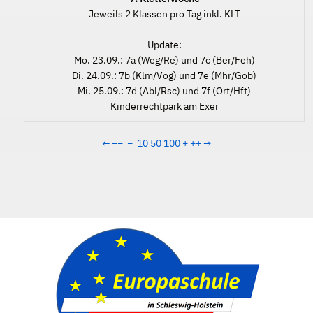
Jeweils 2 Klassen pro Tag inkl. KLT
Update:
Mo. 23.09.: 7a (Weg/Re) und 7c (Ber/Feh)
Di. 24.09.: 7b (Klm/Vog) und 7e (Mhr/Gob)
Mi. 25.09.: 7d (Abl/Rsc) und 7f (Ort/Hft)
Kinderrechtpark am Exer
←
−−
−
10
50
100
+
++
→