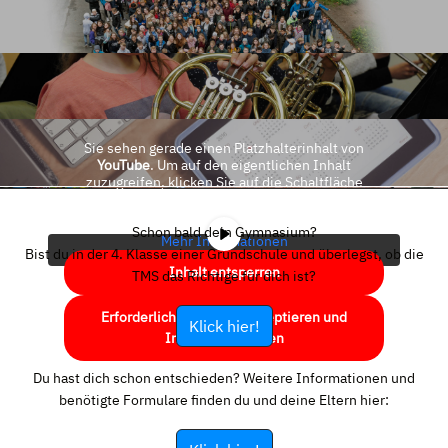
Sie sehen gerade einen Platzhalterinhalt von
YouTube
. Um auf den eigentlichen Inhalt
zuzugreifen, klicken Sie auf die Schaltfläche
unten. Bitte beachten Sie, dass dabei Daten an
Drittanbieter weitergegeben werden.
Schon bald dein Gymnasium?
Mehr Informationen
Bist du in der 4. Klasse einer Grundschule und überlegst, ob die
Inhalt entsperren
TMS das Richtige für dich ist?
Erforderlichen Service akzeptieren und
Klick hier!
Inhalte entsperren
Du hast dich schon entschieden? Weitere Informationen und
benötigte Formulare finden du und deine Eltern hier: