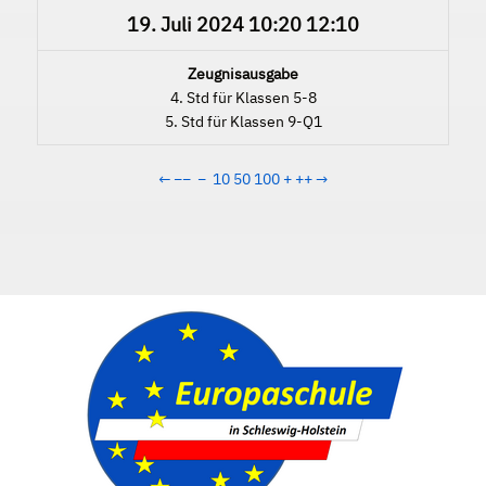
19. Juli 2024
10:20
12:10
Zeugnisausgabe
4. Std für Klassen 5-8
5. Std für Klassen 9-Q1
←
−−
−
10
50
100
+
++
→