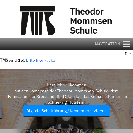
Zum
Inhalt
springen
NAVIGATION
Die
TMS
wird 150
bitte hier klicken
Herzlich willkommen
auf der Homepage der Theodor-Mommsen-Schule, dem
Gymnasium der Kreisstadt Bad Oldesloe des Kreises Stormarn in
Schleswig-Holstein.
Digitale Schulführung / Kennenlern-Videos