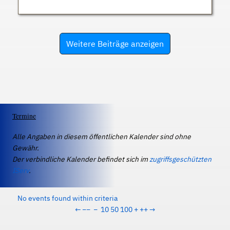
Weitere Beiträge anzeigen
Termine
Alle Angaben in diesem öffentlichen Kalender sind ohne
Gewähr.
Der verbindliche Kalender befindet sich im
zugriffsgeschützten
IServ
.
No events found within criteria
←
−−
−
10
50
100
+
++
→