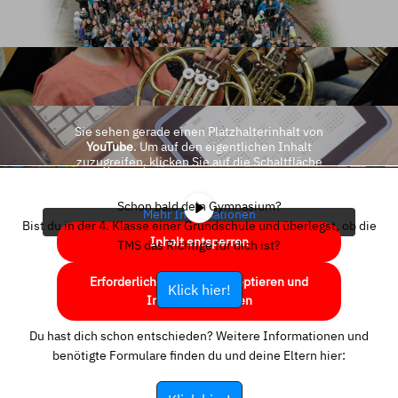
Sie sehen gerade einen Platzhalterinhalt von
YouTube
. Um auf den eigentlichen Inhalt
zuzugreifen, klicken Sie auf die Schaltfläche
unten. Bitte beachten Sie, dass dabei Daten an
Drittanbieter weitergegeben werden.
Schon bald dein Gymnasium?
Mehr Informationen
Bist du in der 4. Klasse einer Grundschule und überlegst, ob die
Inhalt entsperren
TMS das Richtige für dich ist?
Erforderlichen Service akzeptieren und
Klick hier!
Inhalte entsperren
Du hast dich schon entschieden? Weitere Informationen und
benötigte Formulare finden du und deine Eltern hier: