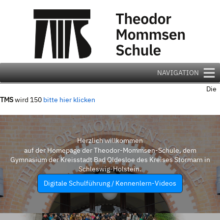
Zum
Inhalt
springen
NAVIGATION
Die
TMS
wird 150
bitte hier klicken
Herzlich willkommen
auf der Homepage der Theodor-Mommsen-Schule, dem
Gymnasium der Kreisstadt Bad Oldesloe des Kreises Stormarn in
Schleswig-Holstein.
Digitale Schulführung / Kennenlern-Videos