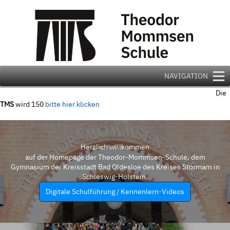
Zum
Inhalt
springen
NAVIGATION
Die
TMS
wird 150
bitte hier klicken
Herzlich willkommen
auf der Homepage der Theodor-Mommsen-Schule, dem
Gymnasium der Kreisstadt Bad Oldesloe des Kreises Stormarn in
Schleswig-Holstein.
Digitale Schulführung / Kennenlern-Videos