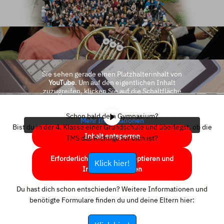
Sie sehen gerade einen Platzhalterinhalt von
YouTube
. Um auf den eigentlichen Inhalt
zuzugreifen, klicken Sie auf die Schaltfläche
unten. Bitte beachten Sie, dass dabei Daten an
Drittanbieter weitergegeben werden.
Schon bald dein Gymnasium?
Mehr Informationen
Bist du in der 4. Klasse einer Grundschule und überlegst, ob die
Inhalt entsperren
TMS das Richtige für dich ist?
Erforderlichen Service akzeptieren und
Klick hier!
Inhalte entsperren
Du hast dich schon entschieden? Weitere Informationen und
benötigte Formulare finden du und deine Eltern hier: