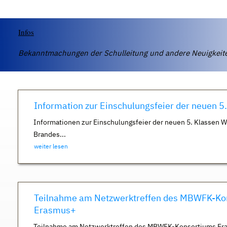
Infos
Bekanntmachungen der Schulleitung und andere Neuigkei
Information zur Einschulungsfeier der neuen 5
Informationen zur Einschulungsfeier der neuen 5. Klassen 
Brandes...
weiter lesen
Teilnahme am Netzwerktreffen des MBWFK-Ko
Erasmus+
Teilnahme am Netzwerktreffen des MBWFK-Konsortiums Er