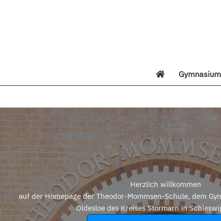
Zum
Inhalt
springen
Gymnasium 
Di
Herzlich willkommen
auf der Homepage der Theodor-Mommsen-Schule, dem Gym
Oldesloe des Kreises Stormarn in Schleswi