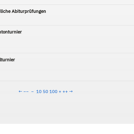
liche Abiturprüfungen
tonturnier
lturnier
←
−−
−
10
50
100
+
++
→