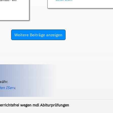
Weitere Beiträge anzeigen
währ.
ten IServ
.
errichtsfrei wegen mdl Abiturprüfungen