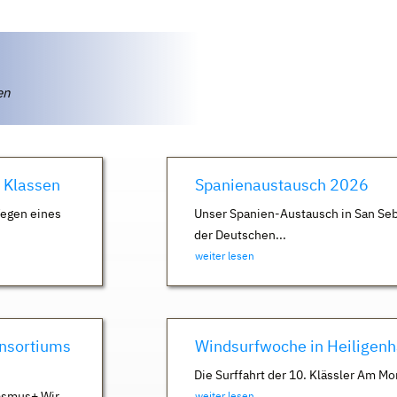
ten
. Klassen
Spanienaustausch 2026
Wegen eines
Unser Spanien-Austausch in San Seb
der Deutschen...
weiter lesen
nsortiums
Windsurfwoche in Heiligen
Die Surffahrt der 10. Klässler Am Mo
asmus+ Wir
weiter lesen