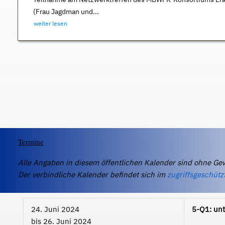
(Frau Jagdman und...
weiter lesen
Termine
Alle Angaben in diesem öffentlichen Kalender sind ohne Ge
Der verbindliche Kalender befindet sich im
zugriffsgeschütz
24. Juni 2024
5-Q1: unt
bis
26. Juni 2024