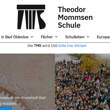
in Bad Oldesloe
Fächer
Schulleben
Europa
e
TMS
wird 150
bitte hier klicken
nasium der Kreisstadt Bad
g-Holstein.