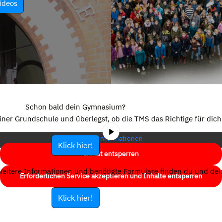
ideos
Sie sehen gerade einen Platzhalterinhalt von
YouTube
. Um auf den
eigentlichen Inhalt zuzugreifen, klicken Sie auf die Schaltfläche unten.
Schon bald dein Gymnasium?
Bitte beachten Sie, dass dabei Daten an Drittanbieter weitergegeben
einer Grundschule und überlegst, ob die TMS das Richtige für dich 
werden.
Mehr Informationen
Klick hier!
Inhalt entsperren
eitere Informationen und benötigte Formulare finden du und dein
Erforderlichen Service akzeptieren und Inhalte entsperren
Klick hier!