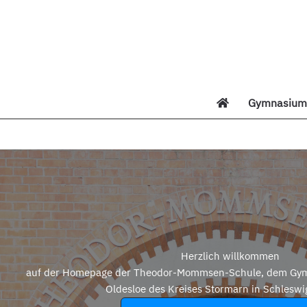
Zum
Inhalt
springen
Gymnasium 
Di
Herzlich willkommen
auf der Homepage der Theodor-Mommsen-Schule, dem Gym
Oldesloe des Kreises Stormarn in Schleswi