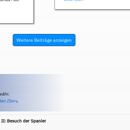
Weitere Beiträge anzeigen
währ.
ten IServ
.
 II: Besuch der Spanier