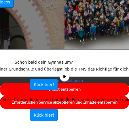
ideos
Sie sehen gerade einen Platzhalterinhalt von
YouTube
. Um auf den
eigentlichen Inhalt zuzugreifen, klicken Sie auf die Schaltfläche unten.
Schon bald dein Gymnasium?
Bitte beachten Sie, dass dabei Daten an Drittanbieter weitergegeben
einer Grundschule und überlegst, ob die TMS das Richtige für dich 
werden.
Mehr Informationen
Klick hier!
Inhalt entsperren
eitere Informationen und benötigte Formulare finden du und dein
Erforderlichen Service akzeptieren und Inhalte entsperren
Klick hier!