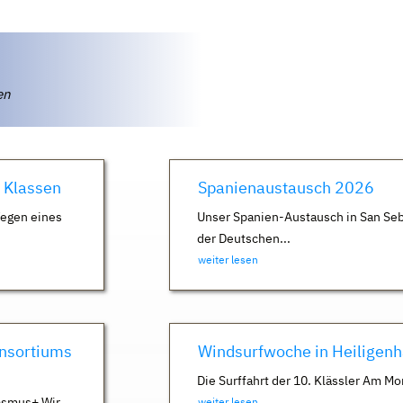
ten
. Klassen
Spanienaustausch 2026
Wegen eines
Unser Spanien-Austausch in San Seb
der Deutschen...
weiter lesen
nsortiums
Windsurfwoche in Heiligen
Die Surffahrt der 10. Klässler Am Mo
asmus+ Wir
weiter lesen