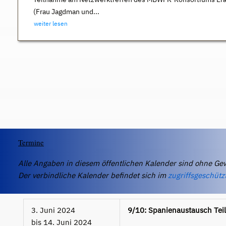
(Frau Jagdman und...
weiter lesen
Termine
Alle Angaben in diesem öffentlichen Kalender sind ohne Ge
Der verbindliche Kalender befindet sich im
zugriffsgeschütz
3. Juni 2024
9/10: Spanienaustausch Teil
bis
14. Juni 2024