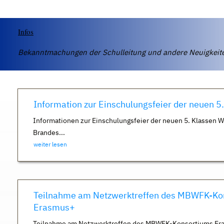
Infos
Bekanntmachungen der Schulleitung und andere Neuigkei
Information zur Einschulungsfeier der neuen 5
Informationen zur Einschulungsfeier der neuen 5. Klassen 
Brandes...
weiter lesen
Teilnahme am Netzwerktreffen des MBWFK-Ko
Erasmus+
Teilnahme am Netzwerktreffen des MBWFK-Konsortiums Er