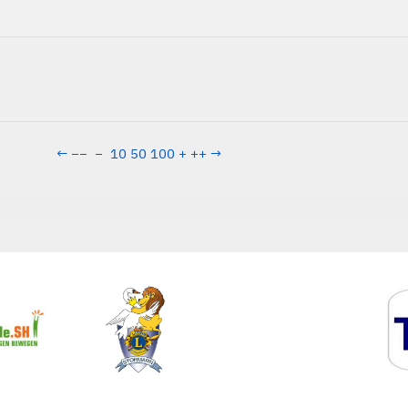
←
−−
−
10
50
100
+
++
→