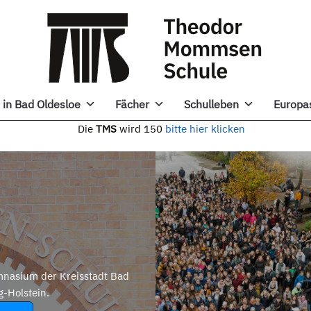
in Bad Oldesloe
Fächer
Schulleben
Europa
e
TMS
wird 150
bitte hier klicken
nasium der Kreisstadt Bad
g-Holstein.