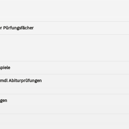
er Pürfungsfächer
piele
n mdl Abiturprüfungen
ngen