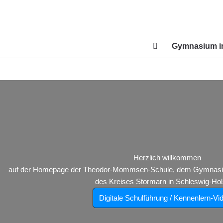
Zum
Inhalt
springen
Gymnasium in
Di
Herzlich willkommen
auf der Homepage der Theodor-Mommsen-Schule, dem Gymnasium
des Kreises Stormarn in Schleswig-Hols
Digitale Schulführung / Kennenlern-Vi