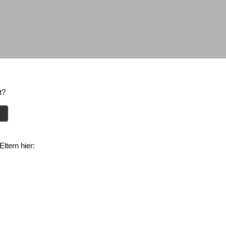
t?
ltern hier: