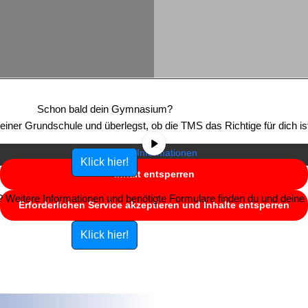
Sie sehen gerade einen Platzhalterinhalt von
YouTube
. Um auf den
eigentlichen Inhalt zuzugreifen, klicken Sie auf die Schaltfläche unten.
Schon bald dein Gymnasium?
Bitte beachten Sie, dass dabei Daten an Drittanbieter weitergegeben
e einer Grundschule und überlegst, ob die TMS das Richtige für dich is
werden.
Mehr Informationen
Klick hier!
Inhalt entsperren
Weitere Informationen und benötigte Formulare finden du und deine E
Erforderlichen Service akzeptieren und Inhalte entsperren
Klick hier!