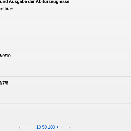
 und Ausgabe der Abiturzeugnisse
-Schule
/9/10
/7/8
←
−−
−
10
50
100
+
++
→