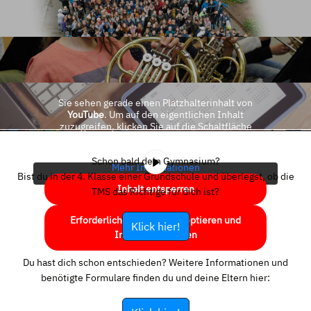
Sie sehen gerade einen Platzhalterinhalt von
YouTube
. Um auf den eigentlichen Inhalt
zuzugreifen, klicken Sie auf die Schaltfläche
unten. Bitte beachten Sie, dass dabei Daten an
Drittanbieter weitergegeben werden.
Schon bald dein Gymnasium?
Mehr Informationen
Bist du in der 4. Klasse einer Grundschule und überlegst, ob die
Inhalt entsperren
TMS das Richtige für dich ist?
Erforderlichen Service akzeptieren und
Klick hier!
Inhalte entsperren
Du hast dich schon entschieden? Weitere Informationen und
benötigte Formulare finden du und deine Eltern hier: