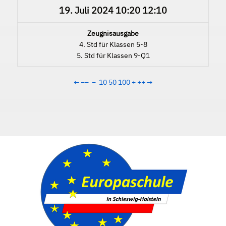
19. Juli 2024
10:20
12:10
Zeugnisausgabe
4. Std für Klassen 5-8
5. Std für Klassen 9-Q1
←
−−
−
10
50
100
+
++
→