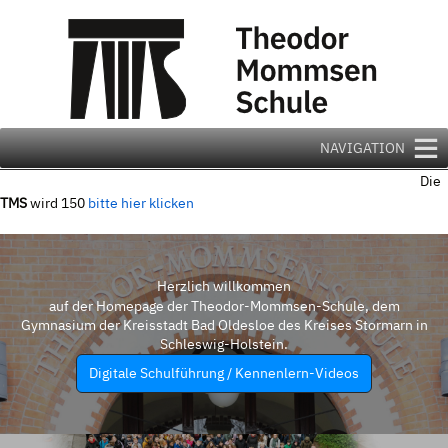
Zum
Inhalt
springen
NAVIGATION
Die
TMS
wird 150
bitte hier klicken
Herzlich willkommen
auf der Homepage der Theodor-Mommsen-Schule, dem
Gymnasium der Kreisstadt Bad Oldesloe des Kreises Stormarn in
Schleswig-Holstein.
Digitale Schulführung / Kennenlern-Videos