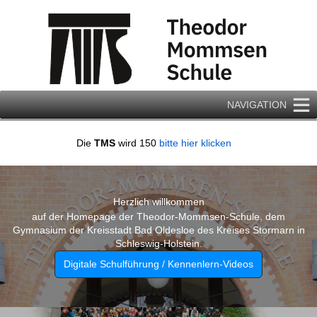
Zum
Inhalt
springen
NAVIGATION
Die
TMS
wird 150
bitte hier klicken
Herzlich willkommen
auf der Homepage der Theodor-Mommsen-Schule, dem
Gymnasium der Kreisstadt Bad Oldesloe des Kreises Stormarn in
Schleswig-Holstein.
Digitale Schulführung / Kennenlern-Videos