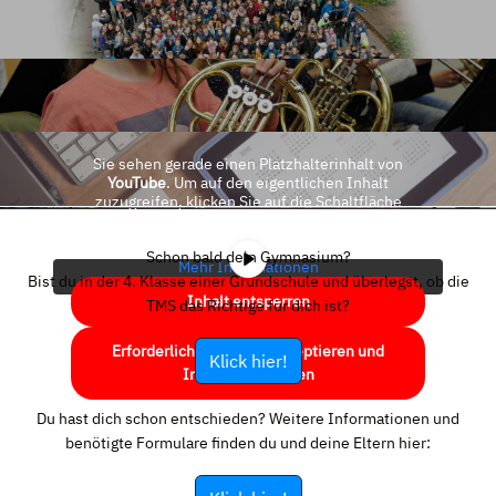
Sie sehen gerade einen Platzhalterinhalt von
YouTube
. Um auf den eigentlichen Inhalt
zuzugreifen, klicken Sie auf die Schaltfläche
unten. Bitte beachten Sie, dass dabei Daten an
Drittanbieter weitergegeben werden.
Schon bald dein Gymnasium?
Mehr Informationen
Bist du in der 4. Klasse einer Grundschule und überlegst, ob die
Inhalt entsperren
TMS das Richtige für dich ist?
Erforderlichen Service akzeptieren und
Klick hier!
Inhalte entsperren
Du hast dich schon entschieden? Weitere Informationen und
benötigte Formulare finden du und deine Eltern hier: