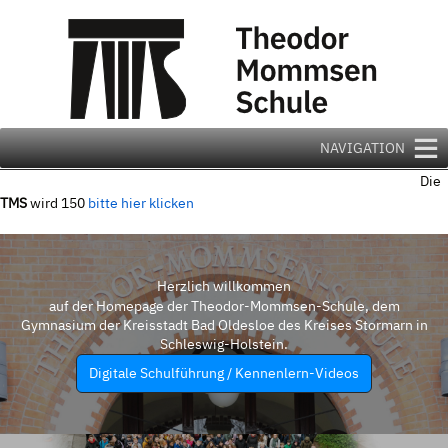
Zum
Inhalt
springen
NAVIGATION
Die
TMS
wird 150
bitte hier klicken
Herzlich willkommen
auf der Homepage der Theodor-Mommsen-Schule, dem
Gymnasium der Kreisstadt Bad Oldesloe des Kreises Stormarn in
Schleswig-Holstein.
Digitale Schulführung / Kennenlern-Videos