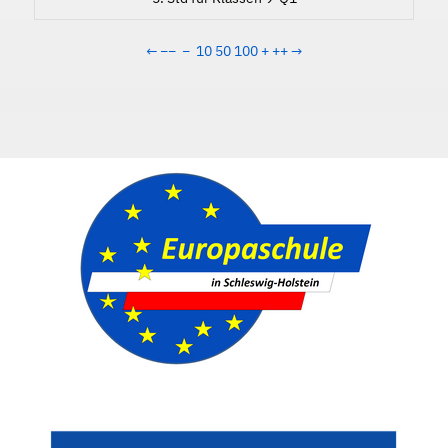
←
−−
−
10
50
100
+
++
→