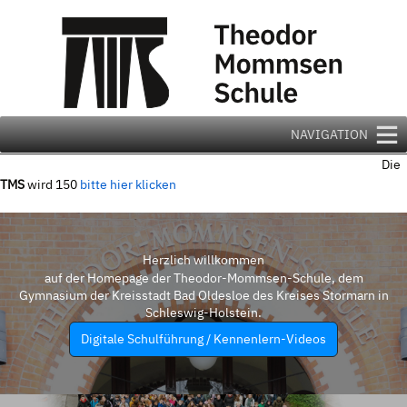
Zum
Inhalt
springen
NAVIGATION
Die
TMS
wird 150
bitte hier klicken
Herzlich willkommen
auf der Homepage der Theodor-Mommsen-Schule, dem
Gymnasium der Kreisstadt Bad Oldesloe des Kreises Stormarn in
Schleswig-Holstein.
Digitale Schulführung / Kennenlern-Videos