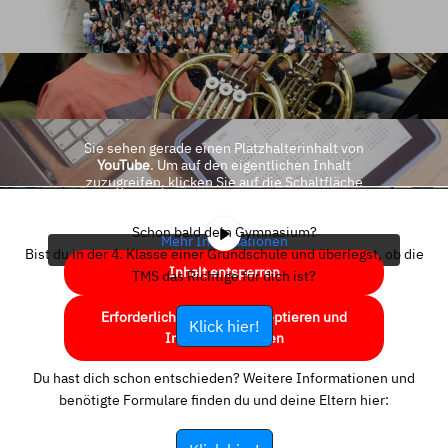
Sie sehen gerade einen Platzhalterinhalt von
YouTube
. Um auf den eigentlichen Inhalt
zuzugreifen, klicken Sie auf die Schaltfläche
unten. Bitte beachten Sie, dass dabei Daten an
Drittanbieter weitergegeben werden.
Schon bald dein Gymnasium?
Mehr Informationen
Bist du in der 4. Klasse einer Grundschule und überlegst, ob die
Inhalt entsperren
TMS das Richtige für dich ist?
Erforderlichen Service akzeptieren und
Klick hier!
Inhalte entsperren
Du hast dich schon entschieden? Weitere Informationen und
benötigte Formulare finden du und deine Eltern hier: