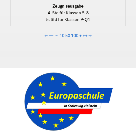
Zeugnisausgabe
4. Std für Klassen 5-8
5. Std für Klassen 9-Q1
←
−−
−
10
50
100
+
++
→