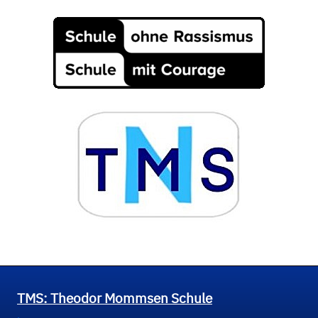
TMS: Theodor Mommsen Schule