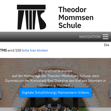
Zum
Inhalt
springen
NAVIGATION
Die
TMS
wird 150
bitte hier klicken
Herzlich willkommen
auf der Homepage der Theodor-Mommsen-Schule, dem
Gymnasium der Kreisstadt Bad Oldesloe des Kreises Stormarn in
Schleswig-Holstein.
Digitale Schulführung / Kennenlern-Videos