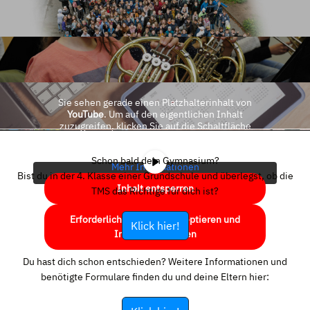
Sie sehen gerade einen Platzhalterinhalt von
YouTube
. Um auf den eigentlichen Inhalt
zuzugreifen, klicken Sie auf die Schaltfläche
unten. Bitte beachten Sie, dass dabei Daten an
Drittanbieter weitergegeben werden.
Schon bald dein Gymnasium?
Mehr Informationen
Bist du in der 4. Klasse einer Grundschule und überlegst, ob die
Inhalt entsperren
TMS das Richtige für dich ist?
Erforderlichen Service akzeptieren und
Klick hier!
Inhalte entsperren
Du hast dich schon entschieden? Weitere Informationen und
benötigte Formulare finden du und deine Eltern hier: