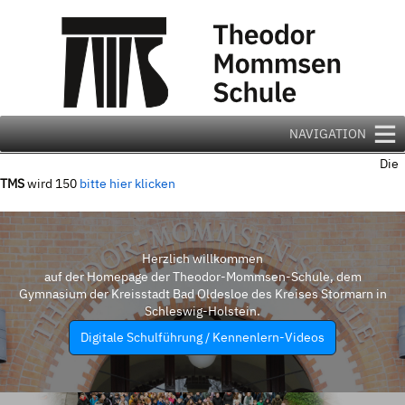
Zum
Inhalt
springen
NAVIGATION
Die
TMS
wird 150
bitte hier klicken
Herzlich willkommen
auf der Homepage der Theodor-Mommsen-Schule, dem
Gymnasium der Kreisstadt Bad Oldesloe des Kreises Stormarn in
Schleswig-Holstein.
Digitale Schulführung / Kennenlern-Videos