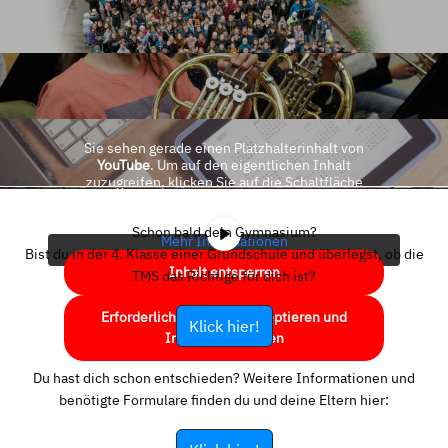
Sie sehen gerade einen Platzhalterinhalt von
YouTube
. Um auf den eigentlichen Inhalt
zuzugreifen, klicken Sie auf die Schaltfläche
unten. Bitte beachten Sie, dass dabei Daten an
Drittanbieter weitergegeben werden.
Schon bald dein Gymnasium?
Mehr Informationen
Bist du in der 4. Klasse einer Grundschule und überlegst, ob die
Inhalt entsperren
TMS das Richtige für dich ist?
Erforderlichen Service akzeptieren und
Klick hier!
Inhalte entsperren
Du hast dich schon entschieden? Weitere Informationen und
benötigte Formulare finden du und deine Eltern hier: