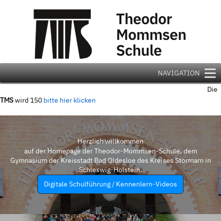
Zum
Inhalt
springen
NAVIGATION
Die
TMS
wird 150
bitte hier klicken
Herzlich willkommen
auf der Homepage der Theodor-Mommsen-Schule, dem
Gymnasium der Kreisstadt Bad Oldesloe des Kreises Stormarn in
Schleswig-Holstein.
Digitale Schulführung / Kennenlern-Videos