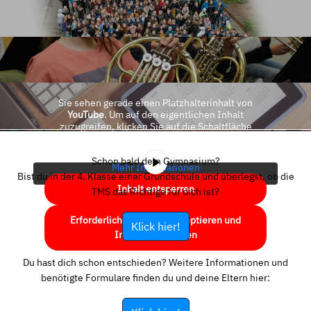
Sie sehen gerade einen Platzhalterinhalt von
YouTube
. Um auf den eigentlichen Inhalt
zuzugreifen, klicken Sie auf die Schaltfläche
unten. Bitte beachten Sie, dass dabei Daten an
Drittanbieter weitergegeben werden.
Schon bald dein Gymnasium?
Mehr Informationen
Bist du in der 4. Klasse einer Grundschule und überlegst, ob die
Inhalt entsperren
TMS das Richtige für dich ist?
Erforderlichen Service akzeptieren und
Klick hier!
Inhalte entsperren
Du hast dich schon entschieden? Weitere Informationen und
benötigte Formulare finden du und deine Eltern hier: