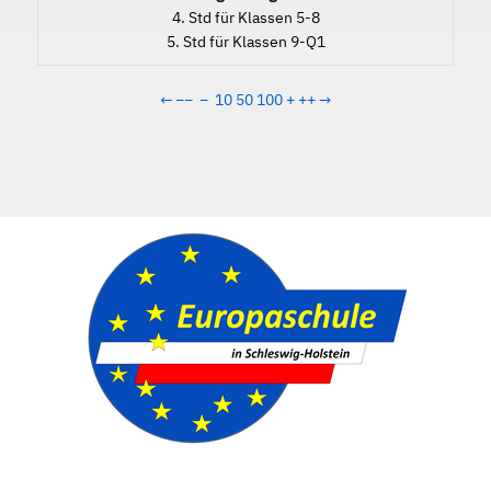
4. Std für Klassen 5-8
5. Std für Klassen 9-Q1
←
−−
−
10
50
100
+
++
→