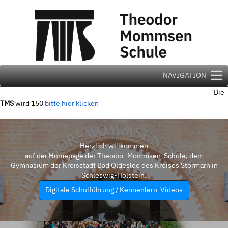
Zum
Inhalt
springen
NAVIGATION
Die
TMS
wird 150
bitte hier klicken
Herzlich willkommen
auf der Homepage der Theodor-Mommsen-Schule, dem
Gymnasium der Kreisstadt Bad Oldesloe des Kreises Stormarn in
Schleswig-Holstein.
Digitale Schulführung / Kennenlern-Videos