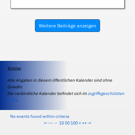
Weitere Beiträge anzeigen
Termine
Alle Angaben in diesem öffentlichen Kalender sind ohne
Gewähr.
Der verbindliche Kalender befindet sich im
zugriffsgeschützten
IServ
.
No events found within criteria
←
−−
−
10
50
100
+
++
→