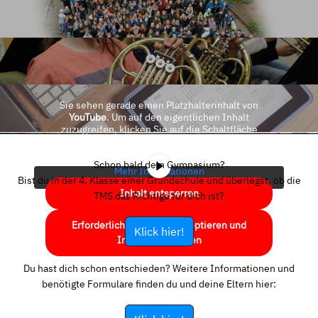
Sie sehen gerade einen Platzhalterinhalt von
YouTube
. Um auf den eigentlichen Inhalt
zuzugreifen, klicken Sie auf die Schaltfläche
unten. Bitte beachten Sie, dass dabei Daten an
Drittanbieter weitergegeben werden.
Schon bald dein Gymnasium?
Mehr Informationen
Bist du in der 4. Klasse einer Grundschule und überlegst, ob die
Inhalt entsperren
TMS das Richtige für dich ist?
Erforderlichen Service akzeptieren und
Klick hier!
Inhalte entsperren
Du hast dich schon entschieden? Weitere Informationen und
benötigte Formulare finden du und deine Eltern hier: