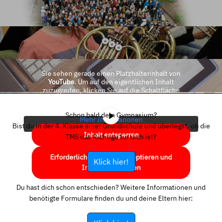
Sie sehen gerade einen Platzhalterinhalt von
YouTube
. Um auf den eigentlichen Inhalt
zuzugreifen, klicken Sie auf die Schaltfläche
unten. Bitte beachten Sie, dass dabei Daten an
Drittanbieter weitergegeben werden.
Schon bald dein Gymnasium?
Mehr Informationen
Bist du in der 4. Klasse einer Grundschule und überlegst, ob die
Inhalt entsperren
TMS das Richtige für dich ist?
Erforderlichen Service akzeptieren und
Klick hier!
Inhalte entsperren
Du hast dich schon entschieden? Weitere Informationen und
benötigte Formulare finden du und deine Eltern hier: