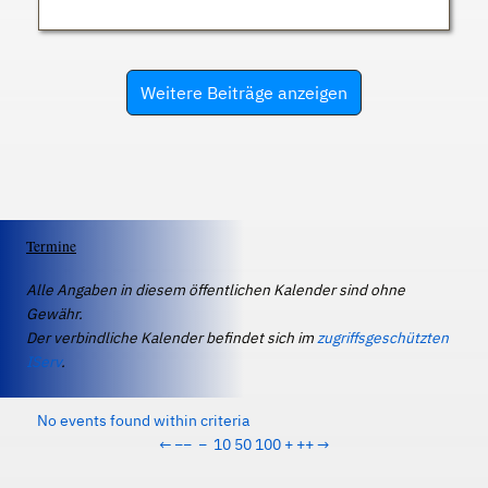
Weitere Beiträge anzeigen
Termine
Alle Angaben in diesem öffentlichen Kalender sind ohne
Gewähr.
Der verbindliche Kalender befindet sich im
zugriffsgeschützten
IServ
.
No events found within criteria
←
−−
−
10
50
100
+
++
→