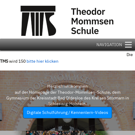
Zum
Inhalt
springen
NAVIGATION
Die
TMS
wird 150
bitte hier klicken
Herzlich willkommen
auf der Homepage der Theodor-Mommsen-Schule, dem
Gymnasium der Kreisstadt Bad Oldesloe des Kreises Stormarn in
Schleswig-Holstein.
Digitale Schulführung / Kennenlern-Videos