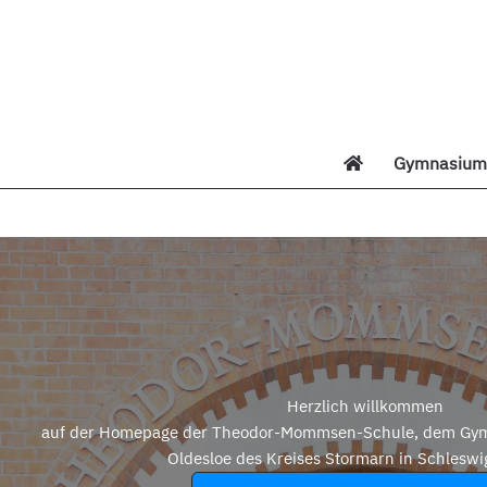
Zum
Inhalt
springen
Gymnasium 
Di
Herzlich willkommen
auf der Homepage der Theodor-Mommsen-Schule, dem Gym
Oldesloe des Kreises Stormarn in Schleswi