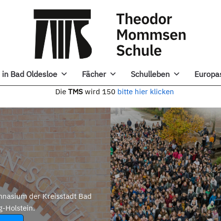
in Bad Oldesloe
Fächer
Schulleben
Europa
e
TMS
wird 150
bitte hier klicken
nasium der Kreisstadt Bad
g-Holstein.