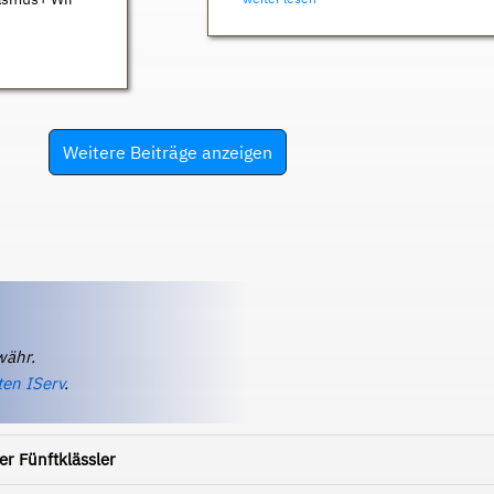
Weitere Beiträge anzeigen
währ.
ten IServ
.
r Fünftklässler