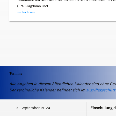
(Frau Jagdman und...
weiter lesen
Termine
Alle Angaben in diesem öffentlichen Kalender sind ohne Ge
Der verbindliche Kalender befindet sich im
zugriffsgeschütz
3. September 2024
Einschulung de