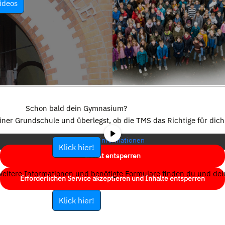
ideos
Sie sehen gerade einen Platzhalterinhalt von
YouTube
. Um auf den
eigentlichen Inhalt zuzugreifen, klicken Sie auf die Schaltfläche unten.
Schon bald dein Gymnasium?
Bitte beachten Sie, dass dabei Daten an Drittanbieter weitergegeben
einer Grundschule und überlegst, ob die TMS das Richtige für dich 
werden.
Mehr Informationen
Klick hier!
Inhalt entsperren
eitere Informationen und benötigte Formulare finden du und dein
Erforderlichen Service akzeptieren und Inhalte entsperren
Klick hier!