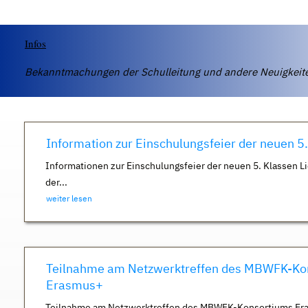
Infos
Bekanntmachungen der Schulleitung und andere Neuigkei
Information zur Einschulungsfeier der neuen 5
Informationen zur Einschulungsfeier der neuen 5. Klassen Li
der...
weiter lesen
Teilnahme am Netzwerktreffen des MBWFK-Ko
Erasmus+
Teilnahme am Netzwerktreffen des MBWFK-Konsortiums Er