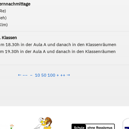
ernnachmittage
Re)
Feh)
Klm)
. Klassen
um 18.30h in der Aula A und danach in den Klassenräumen
um 19.30h in der Aula A und danach in den Klassenräumen
←
−−
−
10
50
100
+
++
→