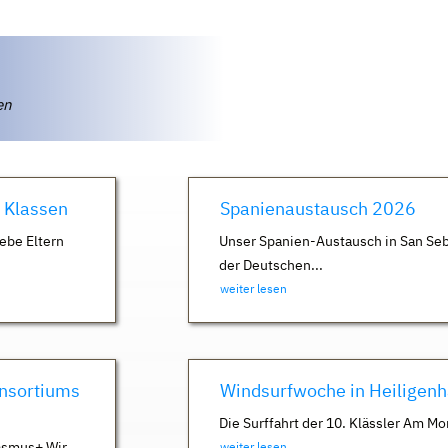
ten
. Klassen
Spanienaustausch 2026
ebe Eltern
Unser Spanien-Austausch in San Seb
der Deutschen...
weiter lesen
nsortiums
Windsurfwoche in Heiligen
Die Surffahrt der 10. Klässler Am Mo
asmus+ Wir
weiter lesen