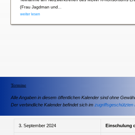
(Frau Jagdman und...
weiter lesen
Termine
Alle Angaben in diesem öffentlichen Kalender sind ohne Gewähr
Der verbindliche Kalender befindet sich im
zugriffsgeschützten 
3. September 2024
Einschulung d