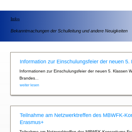
Infos
Bekanntmachungen der Schulleitung und andere Neuigkeiten
Information zur Einschulungsfeier der neuen 5.
Informationen zur Einschulungsfeier der neuen 5. Klassen 
Brandes...
weiter lesen
Teilnahme am Netzwerktreffen des MBWFK-Ko
Erasmus+
Teilnahme am Netzwerktreffen des MBWFK-Konsortiums Er