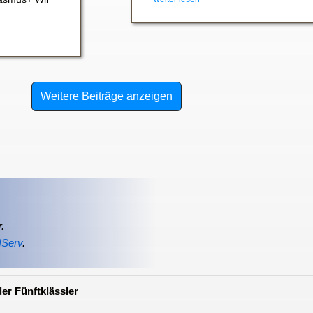
Weitere Beiträge anzeigen
.
IServ
.
er Fünftklässler