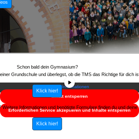
deos
Sie sehen gerade einen Platzhalterinhalt von
YouTube
. Um auf den
eigentlichen Inhalt zuzugreifen, klicken Sie auf die Schaltfläche unten.
Schon bald dein Gymnasium?
Bitte beachten Sie, dass dabei Daten an Drittanbieter weitergegeben
e einer Grundschule und überlegst, ob die TMS das Richtige für dich is
werden.
Mehr Informationen
Klick hier!
Inhalt entsperren
Weitere Informationen und benötigte Formulare finden du und deine E
Erforderlichen Service akzeptieren und Inhalte entsperren
Klick hier!