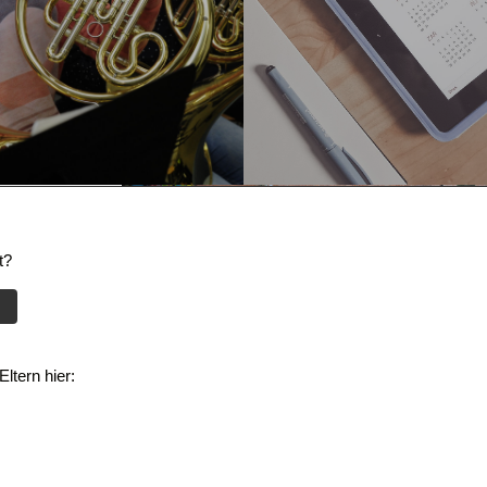
t?
ltern hier: