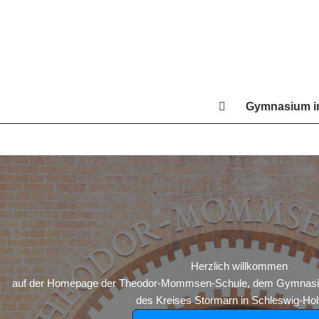
Zum
Inhalt
springen
Gymnasium in
Di
Herzlich willkommen
auf der Homepage der Theodor-Mommsen-Schule, dem Gymnasium
des Kreises Stormarn in Schleswig-Hols