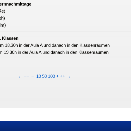
lernnachmittage
Re)
eh)
Klm)
. Klassen
m 18.30h in der Aula A und danach in den Klassenräumen
m 19.30h in der Aula A und danach in den Klassenräumen
←
−−
−
10
50
100
+
++
→