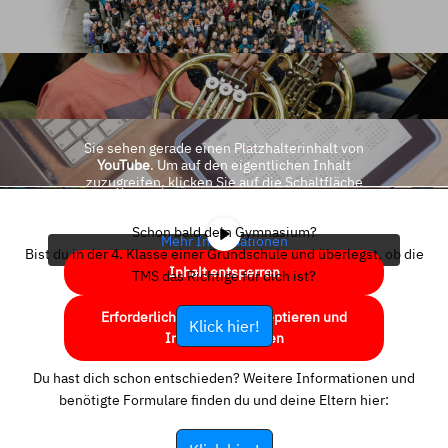
Sie sehen gerade einen Platzhalterinhalt von
YouTube
. Um auf den eigentlichen Inhalt
zuzugreifen, klicken Sie auf die Schaltfläche
unten. Bitte beachten Sie, dass dabei Daten an
Drittanbieter weitergegeben werden.
Schon bald dein Gymnasium?
Mehr Informationen
Bist du in der 4. Klasse einer Grundschule und überlegst, ob die
Inhalt entsperren
TMS das Richtige für dich ist?
Erforderlichen Service akzeptieren und
Klick hier!
Inhalte entsperren
Du hast dich schon entschieden? Weitere Informationen und
benötigte Formulare finden du und deine Eltern hier: