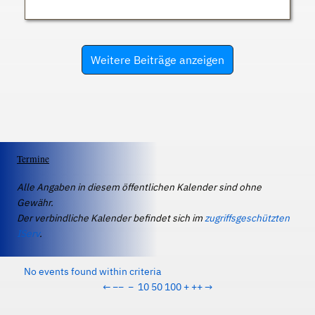
Weitere Beiträge anzeigen
Termine
Alle Angaben in diesem öffentlichen Kalender sind ohne
Gewähr.
Der verbindliche Kalender befindet sich im
zugriffsgeschützten
IServ
.
No events found within criteria
←
−−
−
10
50
100
+
++
→