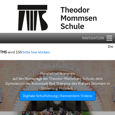
Zum
Inhalt
springen
NAVIGATION
Die
TMS
wird 150
bitte hier klicken
Herzlich willkommen
auf der Homepage der Theodor-Mommsen-Schule, dem
Gymnasium der Kreisstadt Bad Oldesloe des Kreises Stormarn in
Schleswig-Holstein.
Digitale Schulführung / Kennenlern-Videos