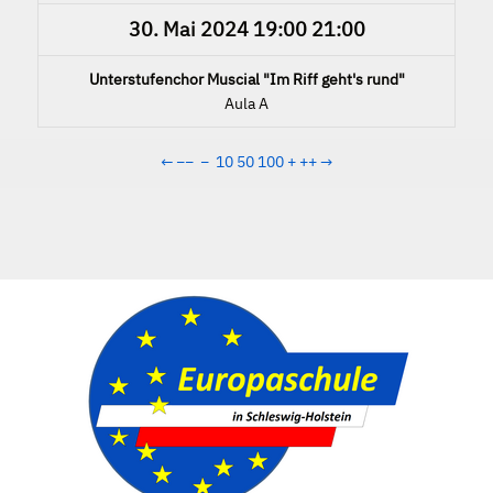
30. Mai 2024
19:00
21:00
Unterstufenchor Muscial "Im Riff geht's rund"
Aula A
←
−−
−
10
50
100
+
++
→