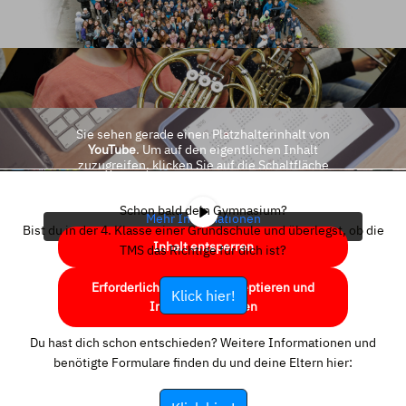
Sie sehen gerade einen Platzhalterinhalt von
YouTube
. Um auf den eigentlichen Inhalt
zuzugreifen, klicken Sie auf die Schaltfläche
unten. Bitte beachten Sie, dass dabei Daten an
Drittanbieter weitergegeben werden.
Schon bald dein Gymnasium?
Mehr Informationen
Bist du in der 4. Klasse einer Grundschule und überlegst, ob die
Inhalt entsperren
TMS das Richtige für dich ist?
Erforderlichen Service akzeptieren und
Klick hier!
Inhalte entsperren
Du hast dich schon entschieden? Weitere Informationen und
benötigte Formulare finden du und deine Eltern hier: