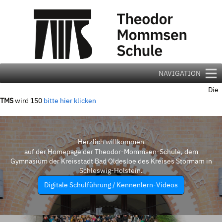
Zum
Inhalt
springen
NAVIGATION
Die
TMS
wird 150
bitte hier klicken
Herzlich willkommen
auf der Homepage der Theodor-Mommsen-Schule, dem
Gymnasium der Kreisstadt Bad Oldesloe des Kreises Stormarn in
Schleswig-Holstein.
Digitale Schulführung / Kennenlern-Videos