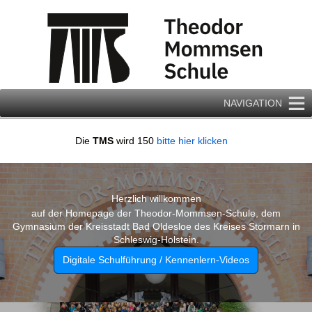
Zum
Inhalt
springen
NAVIGATION
Die
TMS
wird 150
bitte hier klicken
Herzlich willkommen
auf der Homepage der Theodor-Mommsen-Schule, dem
Gymnasium der Kreisstadt Bad Oldesloe des Kreises Stormarn in
Schleswig-Holstein.
Digitale Schulführung / Kennenlern-Videos