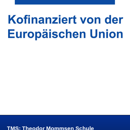
TMS: Theodor Mommsen Schule