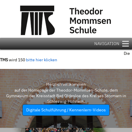
Zum
Inhalt
springen
NAVIGATION
Die
TMS
wird 150
bitte hier klicken
Herzlich willkommen
auf der Homepage der Theodor-Mommsen-Schule, dem
Gymnasium der Kreisstadt Bad Oldesloe des Kreises Stormarn in
Schleswig-Holstein.
Digitale Schulführung / Kennenlern-Videos