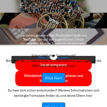
Sie sehen gerade einen Platzhalterinhalt von
YouTube
. Um auf den eigentlichen Inhalt
zuzugreifen, klicken Sie auf die Schaltfläche
unten. Bitte beachten Sie, dass dabei Daten an
Drittanbieter weitergegeben werden.
Schon bald dein Gymnasium?
Mehr Informationen
Bist du in der 4. Klasse einer Grundschule und überlegst, ob die
Inhalt entsperren
TMS das Richtige für dich ist?
Erforderlichen Service akzeptieren und
Klick hier!
Inhalte entsperren
Du hast dich schon entschieden? Weitere Informationen und
benötigte Formulare finden du und deine Eltern hier: