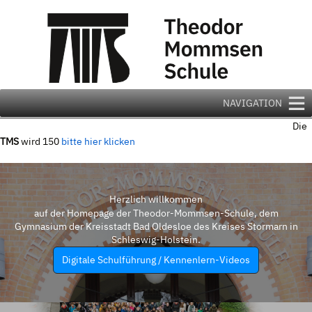
Zum
Inhalt
springen
NAVIGATION
Die
TMS
wird 150
bitte hier klicken
Herzlich willkommen
auf der Homepage der Theodor-Mommsen-Schule, dem
Gymnasium der Kreisstadt Bad Oldesloe des Kreises Stormarn in
Schleswig-Holstein.
Digitale Schulführung / Kennenlern-Videos