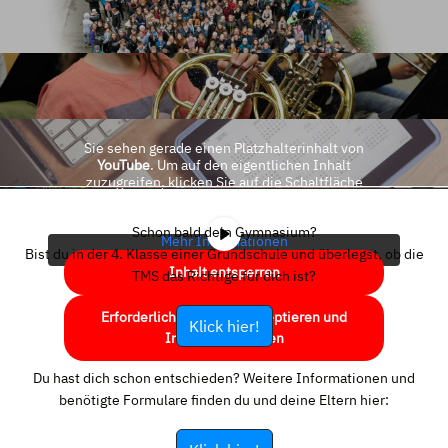
Sie sehen gerade einen Platzhalterinhalt von
YouTube
. Um auf den eigentlichen Inhalt
zuzugreifen, klicken Sie auf die Schaltfläche
unten. Bitte beachten Sie, dass dabei Daten an
Drittanbieter weitergegeben werden.
Schon bald dein Gymnasium?
Mehr Informationen
Bist du in der 4. Klasse einer Grundschule und überlegst, ob die
Inhalt entsperren
TMS das Richtige für dich ist?
Erforderlichen Service akzeptieren und
Klick hier!
Inhalte entsperren
Du hast dich schon entschieden? Weitere Informationen und
benötigte Formulare finden du und deine Eltern hier: