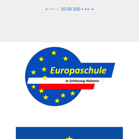
←
−−
−
10
50
100
+
++
→