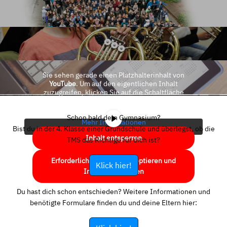
Sie sehen gerade einen Platzhalterinhalt von
YouTube
. Um auf den eigentlichen Inhalt
zuzugreifen, klicken Sie auf die Schaltfläche
unten. Bitte beachten Sie, dass dabei Daten an
Drittanbieter weitergegeben werden.
Schon bald dein Gymnasium?
Mehr Informationen
Bist du in der 4. Klasse einer Grundschule und überlegst, ob die
Inhalt entsperren
TMS das Richtige für dich ist?
Erforderlichen Service akzeptieren und
Klick hier!
Inhalte entsperren
Du hast dich schon entschieden? Weitere Informationen und
benötigte Formulare finden du und deine Eltern hier: