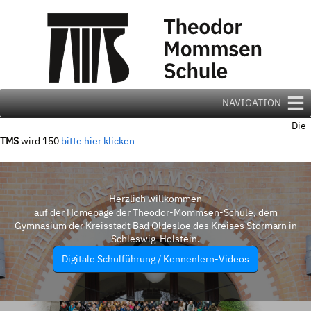
Zum
Inhalt
springen
NAVIGATION
Die
TMS
wird 150
bitte hier klicken
Herzlich willkommen
auf der Homepage der Theodor-Mommsen-Schule, dem
Gymnasium der Kreisstadt Bad Oldesloe des Kreises Stormarn in
Schleswig-Holstein.
Digitale Schulführung / Kennenlern-Videos