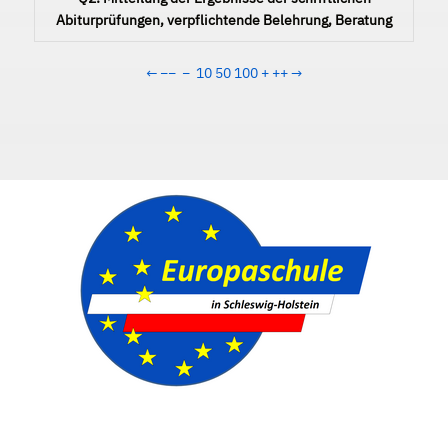
Abiturprüfungen, verpflichtende Belehrung, Beratung
←
−−
−
10
50
100
+
++
→