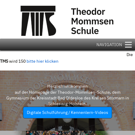
Zum
Inhalt
springen
NAVIGATION
Die
TMS
wird 150
bitte hier klicken
Herzlich willkommen
auf der Homepage der Theodor-Mommsen-Schule, dem
Gymnasium der Kreisstadt Bad Oldesloe des Kreises Stormarn in
Schleswig-Holstein.
Digitale Schulführung / Kennenlern-Videos