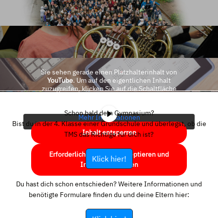
Sie sehen gerade einen Platzhalterinhalt von
YouTube
. Um auf den eigentlichen Inhalt
zuzugreifen, klicken Sie auf die Schaltfläche
unten. Bitte beachten Sie, dass dabei Daten an
Drittanbieter weitergegeben werden.
Schon bald dein Gymnasium?
Mehr Informationen
Bist du in der 4. Klasse einer Grundschule und überlegst, ob die
Inhalt entsperren
TMS das Richtige für dich ist?
Erforderlichen Service akzeptieren und
Klick hier!
Inhalte entsperren
Du hast dich schon entschieden? Weitere Informationen und
benötigte Formulare finden du und deine Eltern hier: