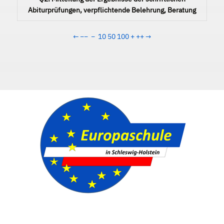
Abiturprüfungen, verpflichtende Belehrung, Beratung
←
−−
−
10
50
100
+
++
→