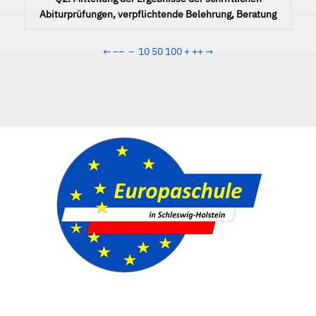
Abiturprüfungen, verpflichtende Belehrung, Beratung
←
−−
−
10
50
100
+
++
→