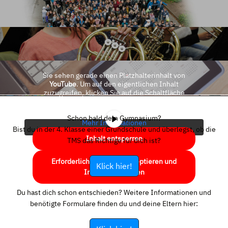
Sie sehen gerade einen Platzhalterinhalt von
YouTube
. Um auf den eigentlichen Inhalt
zuzugreifen, klicken Sie auf die Schaltfläche
unten. Bitte beachten Sie, dass dabei Daten an
Drittanbieter weitergegeben werden.
Schon bald dein Gymnasium?
Mehr Informationen
Bist du in der 4. Klasse einer Grundschule und überlegst, ob die
Inhalt entsperren
TMS das Richtige für dich ist?
Erforderlichen Service akzeptieren und
Klick hier!
Inhalte entsperren
Du hast dich schon entschieden? Weitere Informationen und
benötigte Formulare finden du und deine Eltern hier: