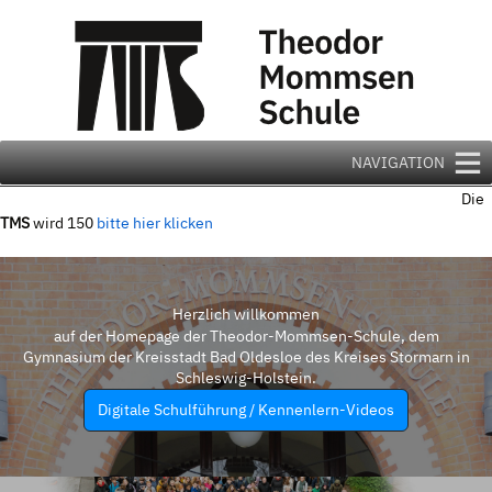
Zum
Inhalt
springen
NAVIGATION
Die
TMS
wird 150
bitte hier klicken
Herzlich willkommen
auf der Homepage der Theodor-Mommsen-Schule, dem
Gymnasium der Kreisstadt Bad Oldesloe des Kreises Stormarn in
Schleswig-Holstein.
Digitale Schulführung / Kennenlern-Videos