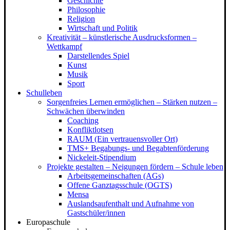
Geschichte
Philosophie
Religion
Wirtschaft und Politik
Kreativität – künstlerische Ausdrucksformen –
Wettkampf
Darstellendes Spiel
Kunst
Musik
Sport
Schulleben
Sorgenfreies Lernen ermöglichen – Stärken nutzen –
Schwächen überwinden
Coaching
Konfliktlotsen
RAUM (Ein vertrauensvoller Ort)
TMS+ Begabungs- und Begabtenförderung
Nickeleit-Stipendium
Projekte gestalten – Neigungen fördern – Schule leben
Arbeitsgemeinschaften (AGs)
Offene Ganztagsschule (OGTS)
Mensa
Auslandsaufenthalt und Aufnahme von
Gastschüler/innen
Europaschule