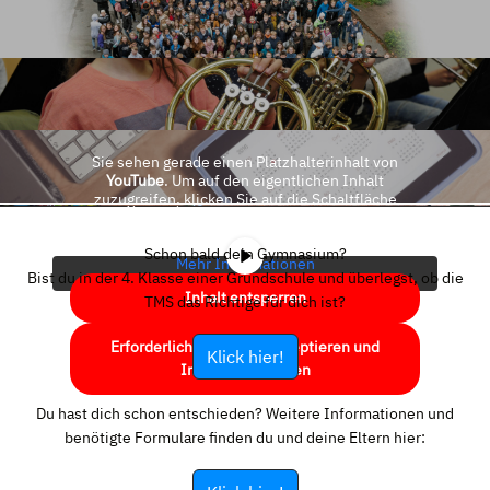
Sie sehen gerade einen Platzhalterinhalt von
YouTube
. Um auf den eigentlichen Inhalt
zuzugreifen, klicken Sie auf die Schaltfläche
unten. Bitte beachten Sie, dass dabei Daten an
Drittanbieter weitergegeben werden.
Schon bald dein Gymnasium?
Mehr Informationen
Bist du in der 4. Klasse einer Grundschule und überlegst, ob die
Inhalt entsperren
TMS das Richtige für dich ist?
Erforderlichen Service akzeptieren und
Klick hier!
Inhalte entsperren
Du hast dich schon entschieden? Weitere Informationen und
benötigte Formulare finden du und deine Eltern hier: