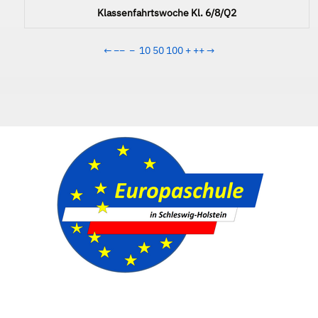
Klassenfahrtswoche Kl. 6/8/Q2
←
−−
−
10
50
100
+
++
→