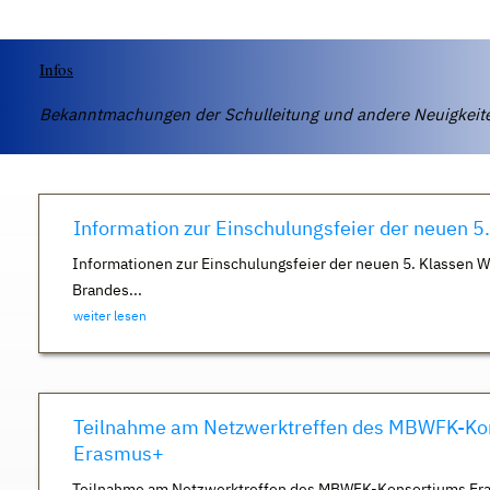
Infos
Bekanntmachungen der Schulleitung und andere Neuigkei
Information zur Einschulungsfeier der neuen 5
Informationen zur Einschulungsfeier der neuen 5. Klassen 
Brandes...
weiter lesen
Teilnahme am Netzwerktreffen des MBWFK-Ko
Erasmus+
Teilnahme am Netzwerktreffen des MBWFK-Konsortiums Er