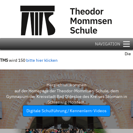
Zum
Inhalt
springen
NAVIGATION
Die
TMS
wird 150
bitte hier klicken
Herzlich willkommen
auf der Homepage der Theodor-Mommsen-Schule, dem
Gymnasium der Kreisstadt Bad Oldesloe des Kreises Stormarn in
Schleswig-Holstein.
Digitale Schulführung / Kennenlern-Videos