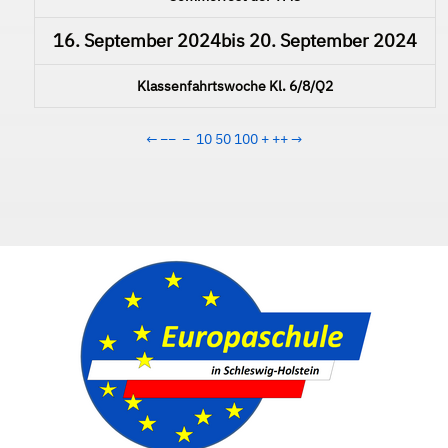
16. September 2024
bis
20. September 2024
Klassenfahrtswoche Kl. 6/8/Q2
←
−−
−
10
50
100
+
++
→