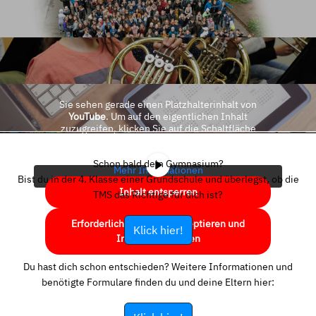
Sie sehen gerade einen Platzhalterinhalt von
YouTube
. Um auf den eigentlichen Inhalt
zuzugreifen, klicken Sie auf die Schaltfläche
unten. Bitte beachten Sie, dass dabei Daten an
Drittanbieter weitergegeben werden.
Schon bald dein Gymnasium?
Mehr Informationen
Bist du in der 4. Klasse einer Grundschule und überlegst, ob die
Inhalt entsperren
TMS das Richtige für dich ist?
Erforderlichen Service akzeptieren und
Klick hier!
Inhalte entsperren
Du hast dich schon entschieden? Weitere Informationen und
benötigte Formulare finden du und deine Eltern hier: