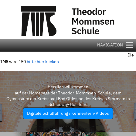
Zum
Inhalt
springen
NAVIGATION
Die
TMS
wird 150
bitte hier klicken
Herzlich willkommen
auf der Homepage der Theodor-Mommsen-Schule, dem
Gymnasium der Kreisstadt Bad Oldesloe des Kreises Stormarn in
Schleswig-Holstein.
Digitale Schulführung / Kennenlern-Videos