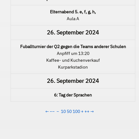
Elternabend 5. e, f, g, h,
Aula A
26. September 2024
Fuballturnier der Q2 gegen die Teams anderer Schulen
Anpfiff um 13:20
Kaffee- und Kuchenverkauf
Kurparkstadion
26. September 2024
6: Tag der Sprachen
←
−−
−
10
50
100
+
++
→