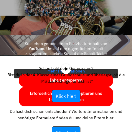
Sie sehen gerade einen Platzhalterinhalt von
YouTube
. Um auf den eigentlichen Inhalt
zuzugreifen, klicken Sie auf die Schaltfläche
unten. Bitte beachten Sie, dass dabei Daten an
Drittanbieter weitergegeben werden.
Schon bald dein Gymnasium?
Mehr Informationen
Bist du in der 4. Klasse einer Grundschule und überlegst, ob die
Inhalt entsperren
TMS das Richtige für dich ist?
Erforderlichen Service akzeptieren und
Klick hier!
Inhalte entsperren
Du hast dich schon entschieden? Weitere Informationen und
benötigte Formulare finden du und deine Eltern hier: