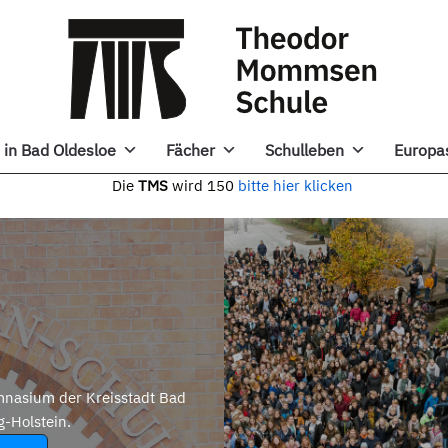
in Bad Oldesloe
Fächer
Schulleben
Europa
e
TMS
wird 150
bitte hier klicken
nasium der Kreisstadt Bad
g-Holstein.