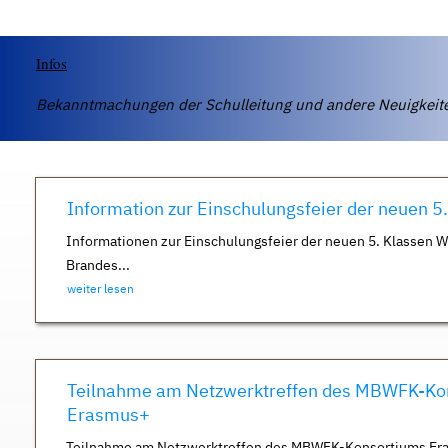
Infos
Bekanntmachungen der Schulleitung und andere Neuigkei
Information zur Einschulungsfeier der neuen 5
Informationen zur Einschulungsfeier der neuen 5. Klassen 
Brandes...
weiter lesen
Teilnahme am Netzwerktreffen des MBWFK-Ko
Erasmus+
Teilnahme am Netzwerktreffen des MBWFK-Konsortiums Er