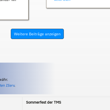
Weitere Beiträge anzeigen
währ.
ten IServ
.
Sommerfest der TMS