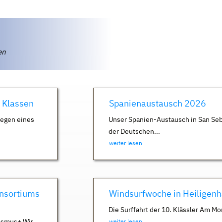
ten
. Klassen
Spanienaustausch 2026
Wegen eines
Unser Spanien-Austausch in San Seb
der Deutschen...
weiter lesen
nsortiums
Windsurfwoche in Heiligen
Die Surffahrt der 10. Klässler Am Mo
asmus+ Wir
weiter lesen