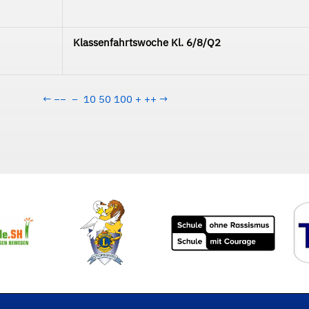
Klassenfahrtswoche Kl. 6/8/Q2
←
−−
−
10
50
100
+
++
→