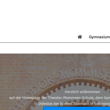
Zum
Inhalt
springen
Gymnasium 
Di
Herzlich willkommen
auf der Homepage der Theodor-Mommsen-Schule, dem Gym
Oldesloe des Kreises Stormarn in Schleswi