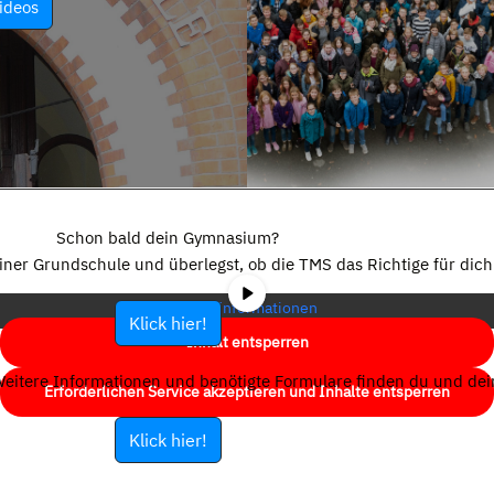
ideos
Sie sehen gerade einen Platzhalterinhalt von
YouTube
. Um auf den
eigentlichen Inhalt zuzugreifen, klicken Sie auf die Schaltfläche unten.
Schon bald dein Gymnasium?
Bitte beachten Sie, dass dabei Daten an Drittanbieter weitergegeben
einer Grundschule und überlegst, ob die TMS das Richtige für dich 
werden.
Mehr Informationen
Klick hier!
Inhalt entsperren
eitere Informationen und benötigte Formulare finden du und dein
Erforderlichen Service akzeptieren und Inhalte entsperren
Klick hier!