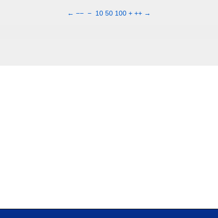
←
−−
−
10
50
100
+
++
→