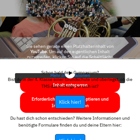
Sie sehen gerade einen Platzhalterinhalt von
YouTube
. Um auf den eigentlichen Inhalt
zuzugreifen, klicken Sie auf die Schaltfläche
unten. Bitte beachten Sie, dass dabei Daten an
Drittanbieter weitergegeben werden.
Schon bald dein Gymnasium?
Mehr Informationen
Bist du in der 4. Klasse einer Grundschule und überlegst, ob die
Inhalt entsperren
TMS das Richtige für dich ist?
Erforderlichen Service akzeptieren und
Klick hier!
Inhalte entsperren
Du hast dich schon entschieden? Weitere Informationen und
benötigte Formulare finden du und deine Eltern hier: