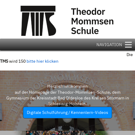
Zum
Inhalt
springen
NAVIGATION
Die
TMS
wird 150
bitte hier klicken
Herzlich willkommen
auf der Homepage der Theodor-Mommsen-Schule, dem
Gymnasium der Kreisstadt Bad Oldesloe des Kreises Stormarn in
Schleswig-Holstein.
Digitale Schulführung / Kennenlern-Videos