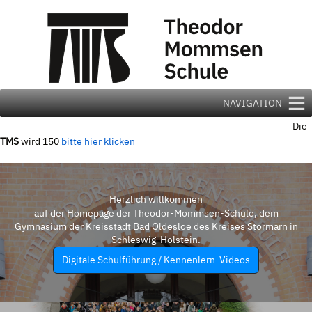
Zum
Inhalt
springen
NAVIGATION
Die
TMS
wird 150
bitte hier klicken
Herzlich willkommen
auf der Homepage der Theodor-Mommsen-Schule, dem
Gymnasium der Kreisstadt Bad Oldesloe des Kreises Stormarn in
Schleswig-Holstein.
Digitale Schulführung / Kennenlern-Videos