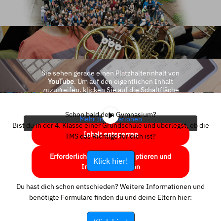
Sie sehen gerade einen Platzhalterinhalt von
YouTube
. Um auf den eigentlichen Inhalt
zuzugreifen, klicken Sie auf die Schaltfläche
unten. Bitte beachten Sie, dass dabei Daten an
Drittanbieter weitergegeben werden.
Schon bald dein Gymnasium?
Mehr Informationen
Bist du in der 4. Klasse einer Grundschule und überlegst, ob die
Inhalt entsperren
TMS das Richtige für dich ist?
Erforderlichen Service akzeptieren und
Klick hier!
Inhalte entsperren
Du hast dich schon entschieden? Weitere Informationen und
benötigte Formulare finden du und deine Eltern hier: