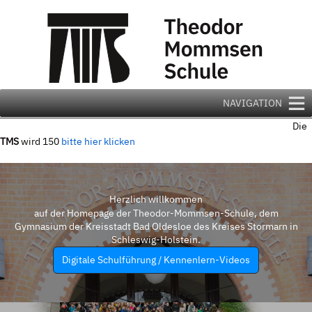
Zum
Inhalt
springen
NAVIGATION
Die
TMS
wird 150
bitte hier klicken
Herzlich willkommen
auf der Homepage der Theodor-Mommsen-Schule, dem
Gymnasium der Kreisstadt Bad Oldesloe des Kreises Stormarn in
Schleswig-Holstein.
Digitale Schulführung / Kennenlern-Videos