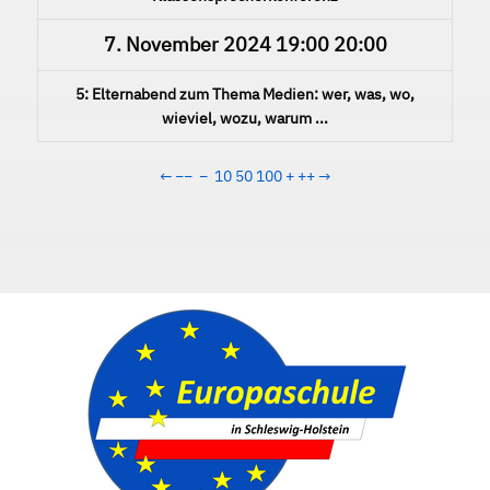
7. November 2024
19:00
20:00
5: Elternabend zum Thema Medien: wer, was, wo,
wieviel, wozu, warum ...
←
−−
−
10
50
100
+
++
→