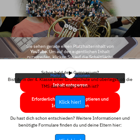
Sie sehen gerade einen Platzhalterinhalt von
YouTube
. Um auf den eigentlichen Inhalt
zuzugreifen, klicken Sie auf die Schaltfläche
unten. Bitte beachten Sie, dass dabei Daten an
Drittanbieter weitergegeben werden.
Schon bald dein Gymnasium?
Mehr Informationen
Bist du in der 4. Klasse einer Grundschule und überlegst, ob die
Inhalt entsperren
TMS das Richtige für dich ist?
Erforderlichen Service akzeptieren und
Klick hier!
Inhalte entsperren
Du hast dich schon entschieden? Weitere Informationen und
benötigte Formulare finden du und deine Eltern hier: