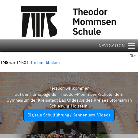
Zum
Inhalt
springen
NAVIGATION
Die
TMS
wird 150
bitte hier klicken
Herzlich willkommen
auf der Homepage der Theodor-Mommsen-Schule, dem
Gymnasium der Kreisstadt Bad Oldesloe des Kreises Stormarn in
Schleswig-Holstein.
Digitale Schulführung / Kennenlern-Videos