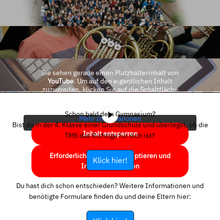
Sie sehen gerade einen Platzhalterinhalt von
YouTube
. Um auf den eigentlichen Inhalt
zuzugreifen, klicken Sie auf die Schaltfläche
unten. Bitte beachten Sie, dass dabei Daten an
Drittanbieter weitergegeben werden.
Schon bald dein Gymnasium?
Mehr Informationen
Bist du in der 4. Klasse einer Grundschule und überlegst, ob die
Inhalt entsperren
TMS das Richtige für dich ist?
Erforderlichen Service akzeptieren und
Klick hier!
Inhalte entsperren
Du hast dich schon entschieden? Weitere Informationen und
benötigte Formulare finden du und deine Eltern hier: