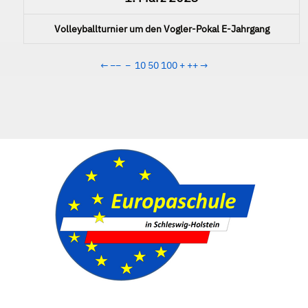
Volleyballturnier um den Vogler-Pokal E-Jahrgang
←
−−
−
10
50
100
+
++
→