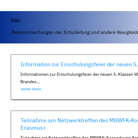
Infos
Bekanntmachungen der Schulleitung und andere Neuigkei
Information zur Einschulungsfeier der neuen 5
Informationen zur Einschulungsfeier der neuen 5. Klassen 
Brandes...
weiter lesen
Teilnahme am Netzwerktreffen des MBWFK-Ko
Erasmus+
Teilnahme am Netzwerktreffen des MBWFK-Konsortiums Er