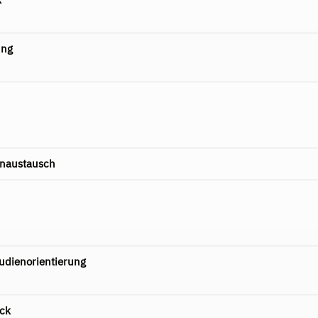
ung
naustausch
tudienorientierung
ck