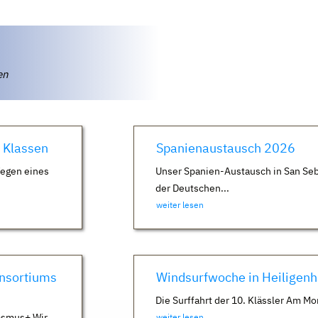
ten
. Klassen
Spanienaustausch 2026
Wegen eines
Unser Spanien-Austausch in San Seb
der Deutschen...
weiter lesen
nsortiums
Windsurfwoche in Heiligen
Die Surffahrt der 10. Klässler Am Mo
asmus+ Wir
weiter lesen