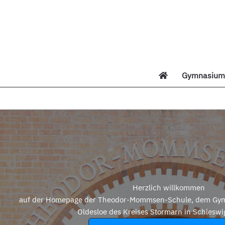
Zum
Inhalt
springen
Gymnasium 
Di
Herzlich willkommen
auf der Homepage der Theodor-Mommsen-Schule, dem Gym
Oldesloe des Kreises Stormarn in Schleswi