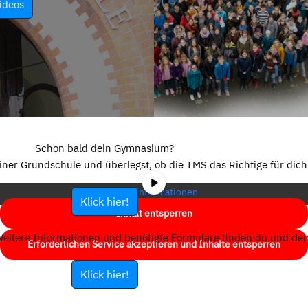
ideos
Sie sehen gerade einen Platzhalterinhalt von
YouTube
. Um auf den
eigentlichen Inhalt zuzugreifen, klicken Sie auf die Schaltfläche unten.
Schon bald dein Gymnasium?
Bitte beachten Sie, dass dabei Daten an Drittanbieter weitergegeben
einer Grundschule und überlegst, ob die TMS das Richtige für dich 
werden.
Mehr Informationen
Klick hier!
Inhalt entsperren
eitere Informationen und benötigte Formulare finden du und dein
Erforderlichen Service akzeptieren und Inhalte entsperren
Klick hier!