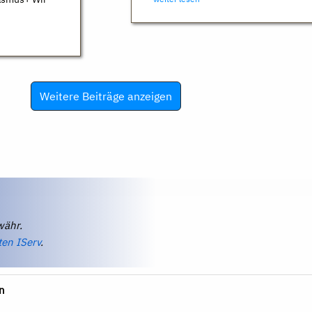
Weitere Beiträge anzeigen
währ.
ten IServ
.
n