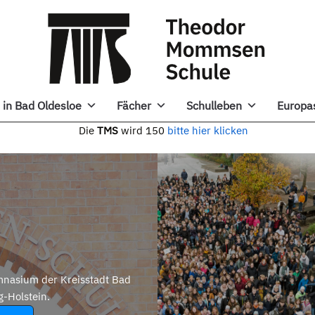
in Bad Oldesloe
Fächer
Schulleben
Europa
e
TMS
wird 150
bitte hier klicken
nasium der Kreisstadt Bad
g-Holstein.