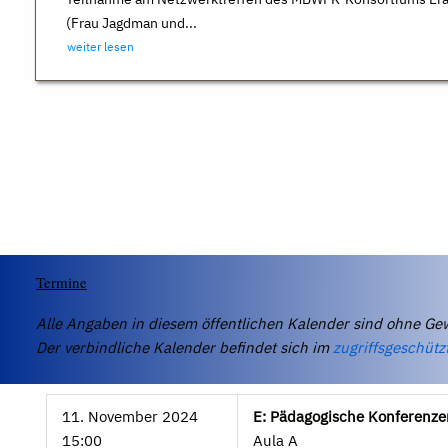
(Frau Jagdman und...
weiter lesen
Termine
Alle Angaben in diesem öffentlichen Kalender sind ohne Ge
Der verbindliche Kalender befindet sich im
zugriffsgeschütz
11. November 2024
E: Pädagogische Konferenze
15:00
Aula A