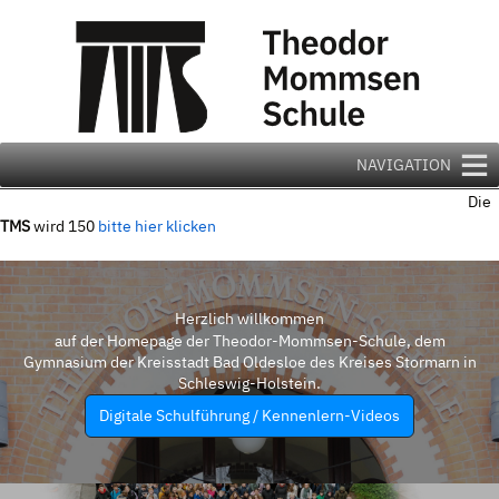
Zum
Inhalt
springen
NAVIGATION
Die
TMS
wird 150
bitte hier klicken
Herzlich willkommen
auf der Homepage der Theodor-Mommsen-Schule, dem
Gymnasium der Kreisstadt Bad Oldesloe des Kreises Stormarn in
Schleswig-Holstein.
Digitale Schulführung / Kennenlern-Videos