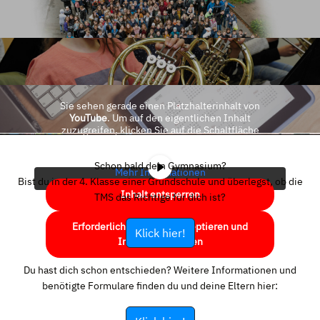
Sie sehen gerade einen Platzhalterinhalt von
YouTube
. Um auf den eigentlichen Inhalt
zuzugreifen, klicken Sie auf die Schaltfläche
unten. Bitte beachten Sie, dass dabei Daten an
Drittanbieter weitergegeben werden.
Schon bald dein Gymnasium?
Mehr Informationen
Bist du in der 4. Klasse einer Grundschule und überlegst, ob die
Inhalt entsperren
TMS das Richtige für dich ist?
Erforderlichen Service akzeptieren und
Klick hier!
Inhalte entsperren
Du hast dich schon entschieden? Weitere Informationen und
benötigte Formulare finden du und deine Eltern hier: