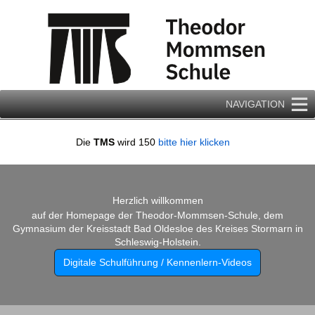
Zum
Inhalt
springen
NAVIGATION
Die
TMS
wird 150
bitte hier klicken
Herzlich willkommen
auf der Homepage der Theodor-Mommsen-Schule, dem
Gymnasium der Kreisstadt Bad Oldesloe des Kreises Stormarn in
Schleswig-Holstein.
Digitale Schulführung / Kennenlern-Videos