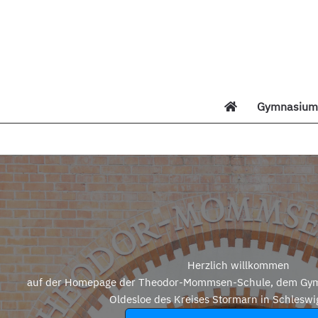
Zum
Inhalt
springen
Gymnasium 
Di
Herzlich willkommen
auf der Homepage der Theodor-Mommsen-Schule, dem Gym
Oldesloe des Kreises Stormarn in Schleswi