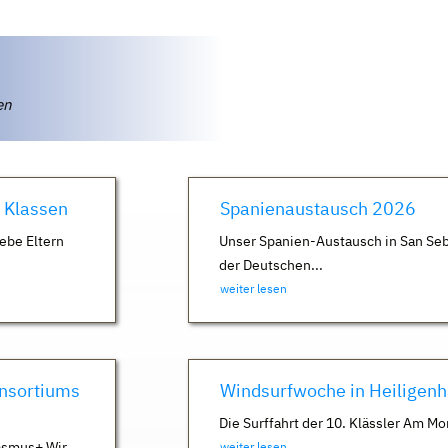
ten
. Klassen
Spanienaustausch 2026
ebe Eltern
Unser Spanien-Austausch in San Seb
der Deutschen...
weiter lesen
nsortiums
Windsurfwoche in Heiligen
Die Surffahrt der 10. Klässler Am Mo
asmus+ Wir
weiter lesen