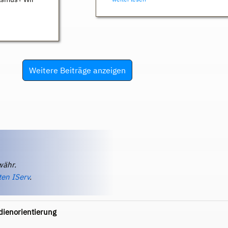
Weitere Beiträge anzeigen
währ.
ten IServ
.
dienorientierung