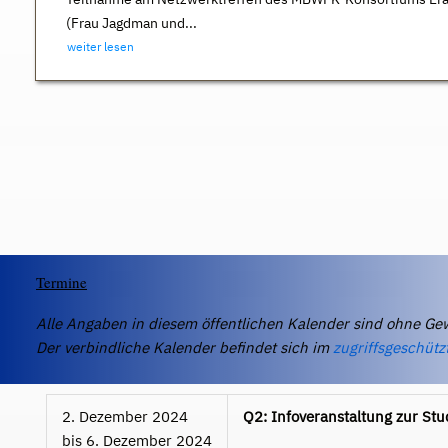
(Frau Jagdman und...
weiter lesen
Termine
Alle Angaben in diesem öffentlichen Kalender sind ohne Ge
Der verbindliche Kalender befindet sich im
zugriffsgeschütz
2. Dezember 2024
Q2: Infoveranstaltung zur Stu
bis
6. Dezember 2024