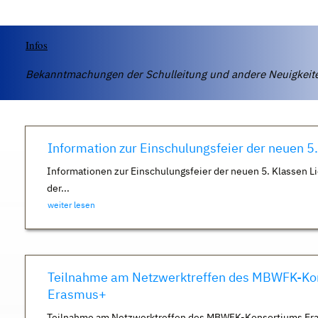
Infos
Bekanntmachungen der Schulleitung und andere Neuigkei
Information zur Einschulungsfeier der neuen 5
Informationen zur Einschulungsfeier der neuen 5. Klassen Li
der...
weiter lesen
Teilnahme am Netzwerktreffen des MBWFK-Ko
Erasmus+
Teilnahme am Netzwerktreffen des MBWFK-Konsortiums Er