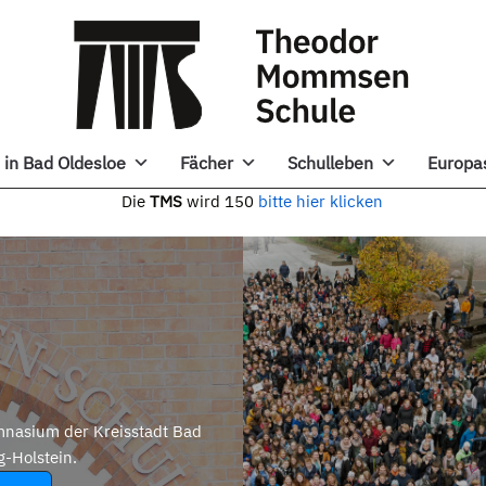
in Bad Oldesloe
Fächer
Schulleben
Europa
e
TMS
wird 150
bitte hier klicken
nasium der Kreisstadt Bad
g-Holstein.