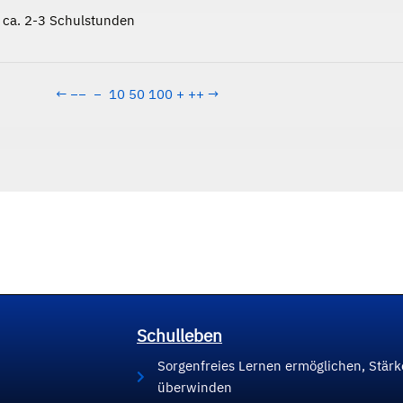
r ca. 2-3 Schulstunden
←
−−
−
10
50
100
+
++
→
Schulleben
Sorgenfreies Lernen ermöglichen, Stär
überwinden