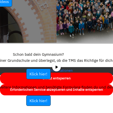
ideos
Sie sehen gerade einen Platzhalterinhalt von
YouTube
. Um auf den
eigentlichen Inhalt zuzugreifen, klicken Sie auf die Schaltfläche unten.
Schon bald dein Gymnasium?
Bitte beachten Sie, dass dabei Daten an Drittanbieter weitergegeben
einer Grundschule und überlegst, ob die TMS das Richtige für dich 
werden.
Mehr Informationen
Klick hier!
Inhalt entsperren
eitere Informationen und benötigte Formulare finden du und dein
Erforderlichen Service akzeptieren und Inhalte entsperren
Klick hier!