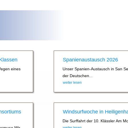
 Klassen
Spanienaustausch 2026
Wegen eines
Unser Spanien-Austausch in San Se
der Deutschen...
weiter lesen
nsortiums
Windsurfwoche in Heiligenh
Die Surffahrt der 10. Klässler Am M
asmus+ Wir
weiter lesen