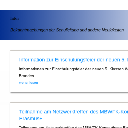
Infos
Bekanntmachungen der Schulleitung und andere Neuigkeiten
Information zur Einschulungsfeier der neuen 5.
Informationen zur Einschulungsfeier der neuen 5. Klassen 
Brandes...
weiter lesen
Teilnahme am Netzwerktreffen des MBWFK-Ko
Erasmus+
Teilnahme am Netzwerktreffen des MBWFK-Konsortiums Er