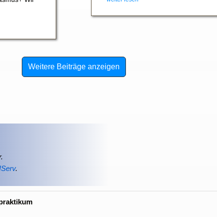
Weitere Beiträge anzeigen
.
IServ
.
praktikum