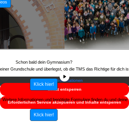
deos
Sie sehen gerade einen Platzhalterinhalt von
YouTube
. Um auf den
eigentlichen Inhalt zuzugreifen, klicken Sie auf die Schaltfläche unten.
Schon bald dein Gymnasium?
Bitte beachten Sie, dass dabei Daten an Drittanbieter weitergegeben
e einer Grundschule und überlegst, ob die TMS das Richtige für dich is
werden.
Mehr Informationen
Klick hier!
Inhalt entsperren
Weitere Informationen und benötigte Formulare finden du und deine E
Erforderlichen Service akzeptieren und Inhalte entsperren
Klick hier!