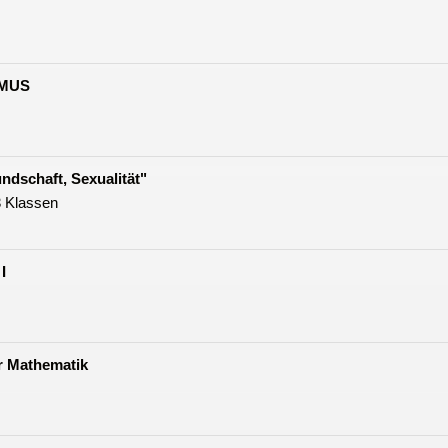
 MUS
undschaft, Sexualität"
3 Klassen
I
r Mathematik