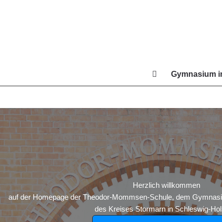
Zum
Inhalt
springen
Gymnasium in
Di
Herzlich willkommen
auf der Homepage der Theodor-Mommsen-Schule, dem Gymnasium
des Kreises Stormarn in Schleswig-Hols