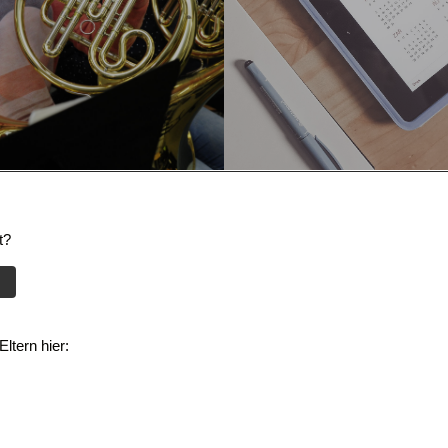
t?
ltern hier: