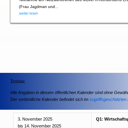
(Frau Jagdman und...
weiter lesen
Termine
Alle Angaben in diesem öffentlichen Kalender sind ohne Gewähr
Der verbindliche Kalender befindet sich im
zugriffsgeschützten 
3. November 2025
Q1: Wirtschafts
bis
14. November 2025