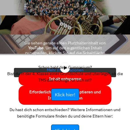
Sie sehen gerade einen Platzhalterinhalt von
YouTube
. Um auf den eigentlichen Inhalt
zuzugreifen, klicken Sie auf die Schaltfläche
unten. Bitte beachten Sie, dass dabei Daten an
Drittanbieter weitergegeben werden.
Schon bald dein Gymnasium?
Mehr Informationen
Bist du in der 4. Klasse einer Grundschule und überlegst, ob die
Inhalt entsperren
TMS das Richtige für dich ist?
Erforderlichen Service akzeptieren und
Klick hier!
Inhalte entsperren
Du hast dich schon entschieden? Weitere Informationen und
benötigte Formulare finden du und deine Eltern hier: