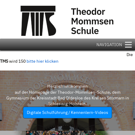
Zum
Inhalt
springen
NAVIGATION
Die
TMS
wird 150
bitte hier klicken
Herzlich willkommen
auf der Homepage der Theodor-Mommsen-Schule, dem
Gymnasium der Kreisstadt Bad Oldesloe des Kreises Stormarn in
Schleswig-Holstein.
Digitale Schulführung / Kennenlern-Videos