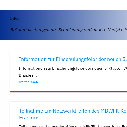
Infos
Bekanntmachungen der Schulleitung und andere Neuigkei
Information zur Einschulungsfeier der neuen 5
Informationen zur Einschulungsfeier der neuen 5. Klassen 
Brandes...
weiter lesen
Teilnahme am Netzwerktreffen des MBWFK-Ko
Erasmus+
Teilnahme am Netzwerktreffen des MBWFK-Konsortiums Er