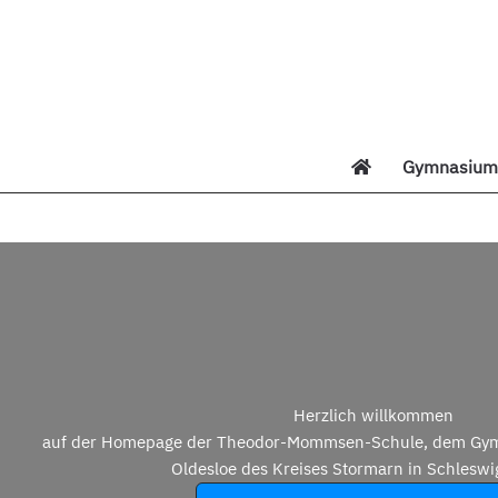
Zum
Inhalt
springen
Gymnasium 
Di
Herzlich willkommen
auf der Homepage der Theodor-Mommsen-Schule, dem Gym
Oldesloe des Kreises Stormarn in Schleswi