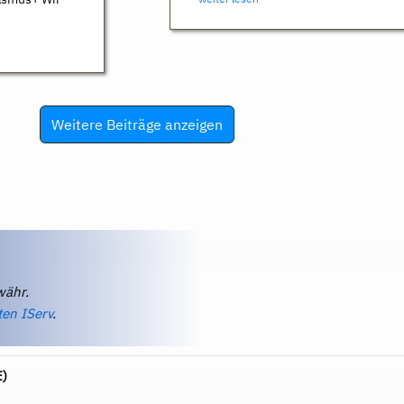
Weitere Beiträge anzeigen
währ.
ten IServ
.
E)