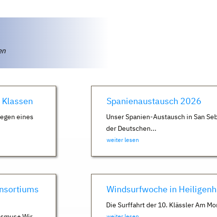
ten
. Klassen
Spanienaustausch 2026
Wegen eines
Unser Spanien-Austausch in San Seb
der Deutschen...
weiter lesen
nsortiums
Windsurfwoche in Heiligen
Die Surffahrt der 10. Klässler Am Mo
asmus+ Wir
weiter lesen