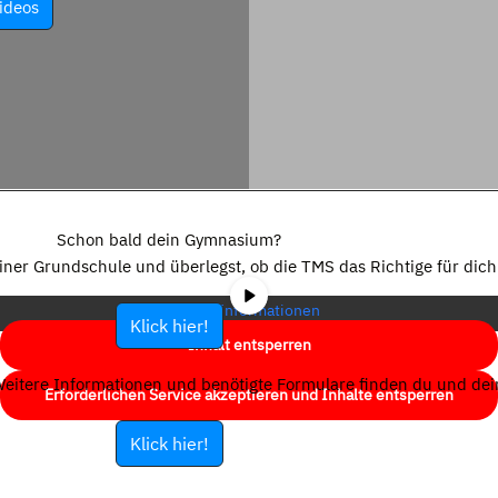
ideos
Sie sehen gerade einen Platzhalterinhalt von
YouTube
. Um auf den
eigentlichen Inhalt zuzugreifen, klicken Sie auf die Schaltfläche unten.
Schon bald dein Gymnasium?
Bitte beachten Sie, dass dabei Daten an Drittanbieter weitergegeben
einer Grundschule und überlegst, ob die TMS das Richtige für dich 
werden.
Mehr Informationen
Klick hier!
Inhalt entsperren
eitere Informationen und benötigte Formulare finden du und dein
Erforderlichen Service akzeptieren und Inhalte entsperren
Klick hier!