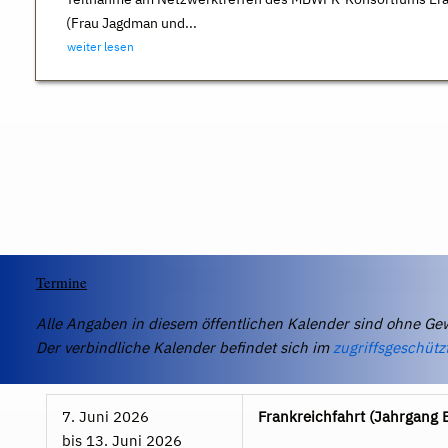
(Frau Jagdman und...
weiter lesen
Termine
Alle Angaben in diesem öffentlichen Kalender sind ohne Ge
Der verbindliche Kalender befindet sich im
zugriffsgeschütz
7. Juni 2026
Frankreichfahrt (Jahrgang 
bis
13. Juni 2026