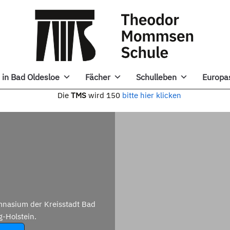
in Bad Oldesloe
Fächer
Schulleben
Europa
e
TMS
wird 150
bitte hier klicken
nasium der Kreisstadt Bad
g-Holstein.