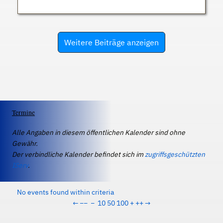
Weitere Beiträge anzeigen
Termine
Alle Angaben in diesem öffentlichen Kalender sind ohne
Gewähr.
Der verbindliche Kalender befindet sich im
zugriffsgeschützten
IServ
.
No events found within criteria
←
−−
−
10
50
100
+
++
→