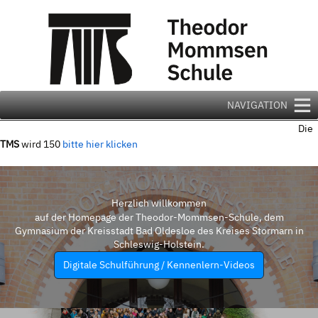
Zum
Inhalt
springen
NAVIGATION
Die
TMS
wird 150
bitte hier klicken
Herzlich willkommen
auf der Homepage der Theodor-Mommsen-Schule, dem
Gymnasium der Kreisstadt Bad Oldesloe des Kreises Stormarn in
Schleswig-Holstein.
Digitale Schulführung / Kennenlern-Videos