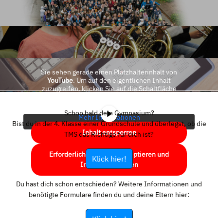
Sie sehen gerade einen Platzhalterinhalt von
YouTube
. Um auf den eigentlichen Inhalt
zuzugreifen, klicken Sie auf die Schaltfläche
unten. Bitte beachten Sie, dass dabei Daten an
Drittanbieter weitergegeben werden.
Schon bald dein Gymnasium?
Mehr Informationen
Bist du in der 4. Klasse einer Grundschule und überlegst, ob die
Inhalt entsperren
TMS das Richtige für dich ist?
Erforderlichen Service akzeptieren und
Klick hier!
Inhalte entsperren
Du hast dich schon entschieden? Weitere Informationen und
benötigte Formulare finden du und deine Eltern hier: