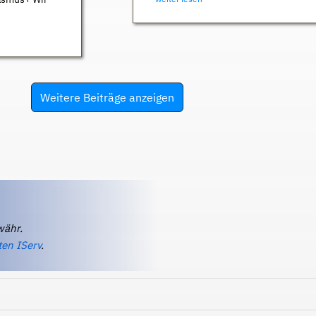
Weitere Beiträge anzeigen
währ.
ten IServ
.