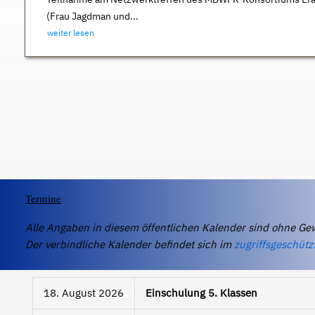
(Frau Jagdman und...
weiter lesen
Termine
Alle Angaben in diesem öffentlichen Kalender sind ohne Ge
Der verbindliche Kalender befindet sich im
zugriffsgeschütz
18. August 2026
Einschulung 5. Klassen