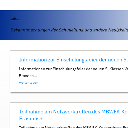
Infos
Bekanntmachungen der Schulleitung und andere Neuigkei
Information zur Einschulungsfeier der neuen 5
Informationen zur Einschulungsfeier der neuen 5. Klassen 
Brandes...
weiter lesen
Teilnahme am Netzwerktreffen des MBWFK-Ko
Erasmus+
Teilnahme am Netzwerktreffen des MBWFK-Konsortiums Er