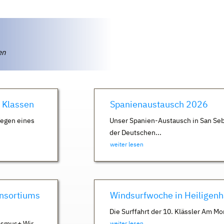
ten
. Klassen
Spanienaustausch 2026
Wegen eines
Unser Spanien-Austausch in San Seb
der Deutschen...
weiter lesen
nsortiums
Windsurfwoche in Heiligen
Die Surffahrt der 10. Klässler Am Mo
asmus+ Wir
weiter lesen