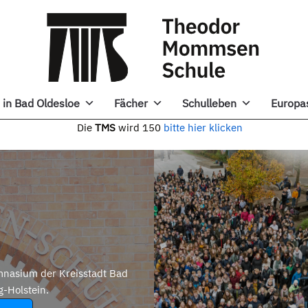
in Bad Oldesloe
Fächer
Schulleben
Europa
e
TMS
wird 150
bitte hier klicken
nasium der Kreisstadt Bad
g-Holstein.