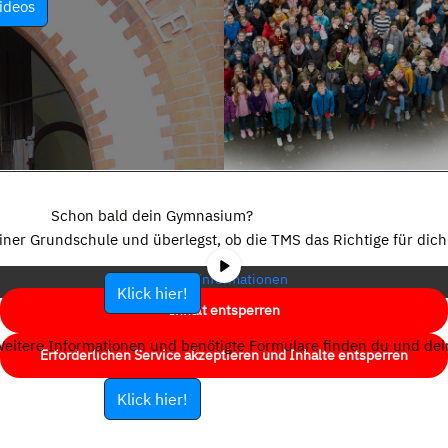
ideos
Sie sehen gerade einen Platzhalterinhalt von
YouTube
. Um auf den
eigentlichen Inhalt zuzugreifen, klicken Sie auf die Schaltfläche unten.
Schon bald dein Gymnasium?
Bitte beachten Sie, dass dabei Daten an Drittanbieter weitergegeben
einer Grundschule und überlegst, ob die TMS das Richtige für dich 
werden.
Mehr Informationen
Klick hier!
Inhalt entsperren
eitere Informationen und benötigte Formulare finden du und dein
Erforderlichen Service akzeptieren und Inhalte entsperren
Klick hier!