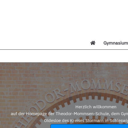
Zum
Inhalt
springen
Gymnasium 
Di
Herzlich willkommen
auf der Homepage der Theodor-Mommsen-Schule, dem Gym
Oldesloe des Kreises Stormarn in Schleswi