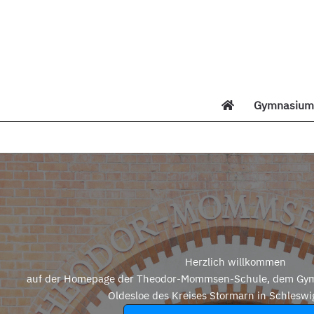
Zum
Inhalt
springen
Gymnasium 
Di
Herzlich willkommen
auf der Homepage der Theodor-Mommsen-Schule, dem Gym
Oldesloe des Kreises Stormarn in Schleswi