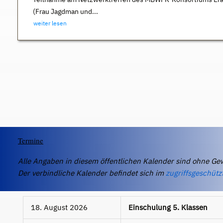
(Frau Jagdman und...
weiter lesen
Termine
Alle Angaben in diesem öffentlichen Kalender sind ohne Ge
Der verbindliche Kalender befindet sich im
zugriffsgeschütz
18. August 2026
Einschulung 5. Klassen