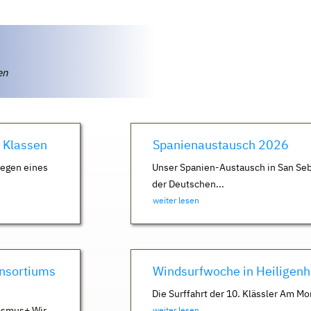
ten
. Klassen
Spanienaustausch 2026
Wegen eines
Unser Spanien-Austausch in San Seb
der Deutschen...
weiter lesen
nsortiums
Windsurfwoche in Heiligen
Die Surffahrt der 10. Klässler Am Mo
asmus+ Wir
weiter lesen