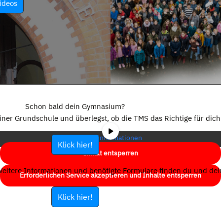
ideos
Sie sehen gerade einen Platzhalterinhalt von
YouTube
. Um auf den
eigentlichen Inhalt zuzugreifen, klicken Sie auf die Schaltfläche unten.
Schon bald dein Gymnasium?
Bitte beachten Sie, dass dabei Daten an Drittanbieter weitergegeben
einer Grundschule und überlegst, ob die TMS das Richtige für dich 
werden.
Mehr Informationen
Klick hier!
Inhalt entsperren
eitere Informationen und benötigte Formulare finden du und dein
Erforderlichen Service akzeptieren und Inhalte entsperren
Klick hier!