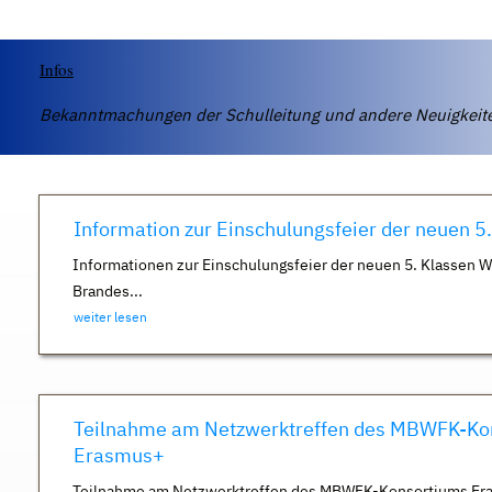
Infos
Bekanntmachungen der Schulleitung und andere Neuigkei
Information zur Einschulungsfeier der neuen 5
Informationen zur Einschulungsfeier der neuen 5. Klassen 
Brandes...
weiter lesen
Teilnahme am Netzwerktreffen des MBWFK-Ko
Erasmus+
Teilnahme am Netzwerktreffen des MBWFK-Konsortiums Er