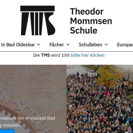
in Bad Oldesloe
Fächer
Schulleben
Europa
e
TMS
wird 150
bitte hier klicken
nasium der Kreisstadt Bad
g-Holstein.