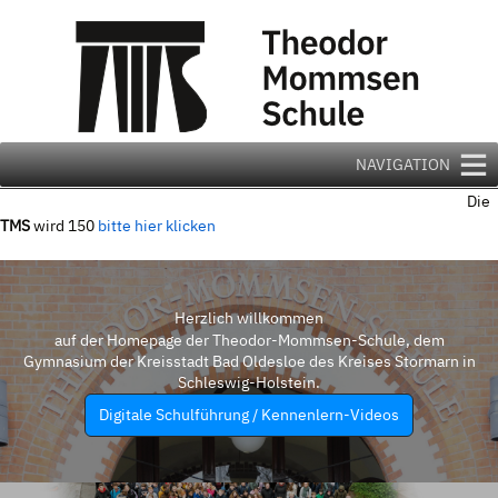
Zum
Inhalt
springen
NAVIGATION
Die
TMS
wird 150
bitte hier klicken
Herzlich willkommen
auf der Homepage der Theodor-Mommsen-Schule, dem
Gymnasium der Kreisstadt Bad Oldesloe des Kreises Stormarn in
Schleswig-Holstein.
Digitale Schulführung / Kennenlern-Videos