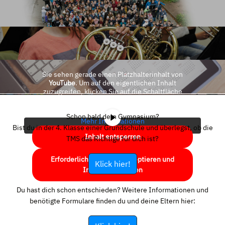
Sie sehen gerade einen Platzhalterinhalt von
YouTube
. Um auf den eigentlichen Inhalt
zuzugreifen, klicken Sie auf die Schaltfläche
unten. Bitte beachten Sie, dass dabei Daten an
Drittanbieter weitergegeben werden.
Schon bald dein Gymnasium?
Mehr Informationen
Bist du in der 4. Klasse einer Grundschule und überlegst, ob die
Inhalt entsperren
TMS das Richtige für dich ist?
Erforderlichen Service akzeptieren und
Klick hier!
Inhalte entsperren
Du hast dich schon entschieden? Weitere Informationen und
benötigte Formulare finden du und deine Eltern hier: