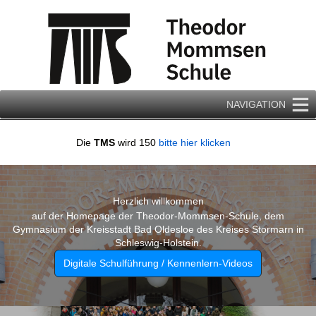
Zum
Inhalt
springen
NAVIGATION
Die
TMS
wird 150
bitte hier klicken
Herzlich willkommen
auf der Homepage der Theodor-Mommsen-Schule, dem
Gymnasium der Kreisstadt Bad Oldesloe des Kreises Stormarn in
Schleswig-Holstein.
Digitale Schulführung / Kennenlern-Videos