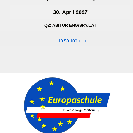
30. April 2027
Q2: ABITUR ENG/SPA/LAT
←
−−
−
10
50
100
+
++
→